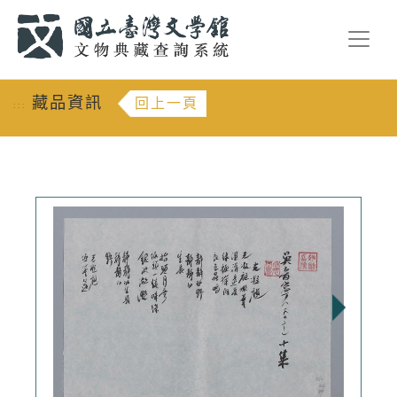
跳到主要內容
:::
藏品資訊
回上一頁
:::