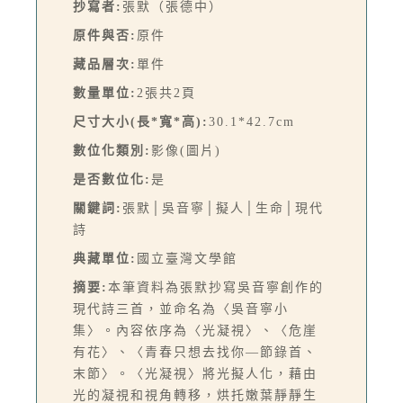
抄寫者:
張默（張德中）
原件與否:
原件
藏品層次:
單件
數量單位:
2張共2頁
尺寸大小(長*寬*高):
30.1*42.7cm
數位化類別:
影像(圖片)
是否數位化:
是
關鍵詞:
張默│吳音寧│擬人│生命│現代
詩
典藏單位:
國立臺灣文學館
摘要:
本筆資料為張默抄寫吳音寧創作的
現代詩三首，並命名為〈吳音寧小
集〉。內容依序為〈光凝視〉、〈危崖
有花〉、〈青春只想去找你—節錄首、
末節〉。〈光凝視〉將光擬人化，藉由
光的凝視和視角轉移，烘托嫩葉靜靜生