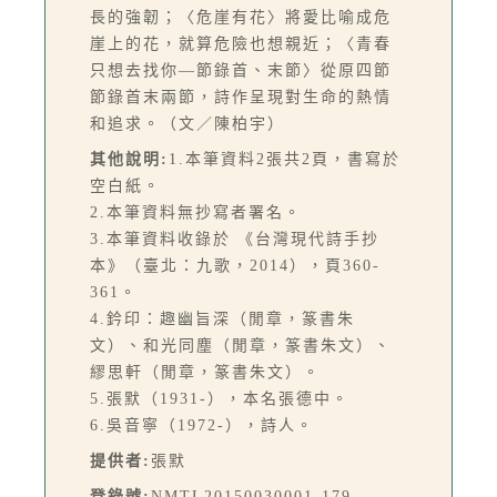
長的強韌；〈危崖有花〉將愛比喻成危
崖上的花，就算危險也想親近；〈青春
只想去找你—節錄首、末節〉從原四節
節錄首末兩節，詩作呈現對生命的熱情
和追求。（文／陳柏宇）
其他說明:
1.本筆資料2張共2頁，書寫於
空白紙。
2.本筆資料無抄寫者署名。
3.本筆資料收錄於 《台灣現代詩手抄
本》（臺北：九歌，2014），頁360-
361。
4.鈐印：趣幽旨深（閒章，篆書朱
文）、和光同塵（閒章，篆書朱文）、
繆思軒（閒章，篆書朱文）。
5.張默（1931-），本名張德中。
6.吳音寧（1972-），詩人。
提供者:
張默
登錄號:
NMTL20150030001-179