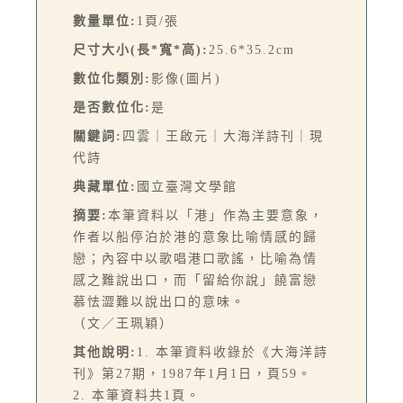
數量單位:
1頁/張
尺寸大小(長*寬*高):
25.6*35.2cm
數位化類別:
影像(圖片)
是否數位化:
是
關鍵詞:
四雲｜王啟元｜大海洋詩刊｜現
代詩
典藏單位:
國立臺灣文學館
摘要:
本筆資料以「港」作為主要意象，
作者以船停泊於港的意象比喻情感的歸
戀；內容中以歌唱港口歌謠，比喻為情
感之難說出口，而「留給你說」饒富戀
慕怯澀難以說出口的意味。
（文／王珮穎）
其他說明:
1. 本筆資料收錄於《大海洋詩
刊》第27期，1987年1月1日，頁59。
2. 本筆資料共1頁。