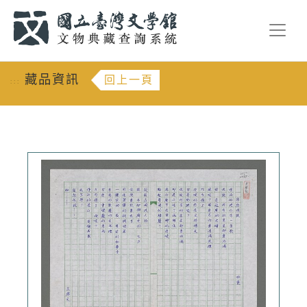
跳到主要內容
:::
藏品資訊
回上一頁
:::