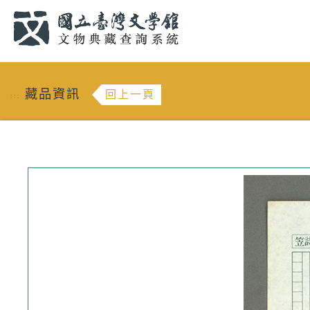
跳到主要內容
:::
藏品資訊
回上一頁
:::