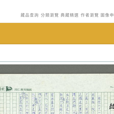
藏品查詢
分類瀏覽
典藏精選
作者瀏覽
圖像