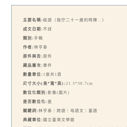
主要名稱:
結語（我佇二十一歲的時陣…）
成文日期:
不詳
類別:
手稿
作者:
林亨泰
原件與否:
原件
藏品層次:
單件
數量單位:
1張共1頁
尺寸大小(長*寬*高):
21.3*30.7cm
數位化類別:
影像(圖片)
是否數位化:
是
關鍵詞:
林亨泰｜跨語｜母語文｜臺語
典藏單位:
國立臺灣文學館