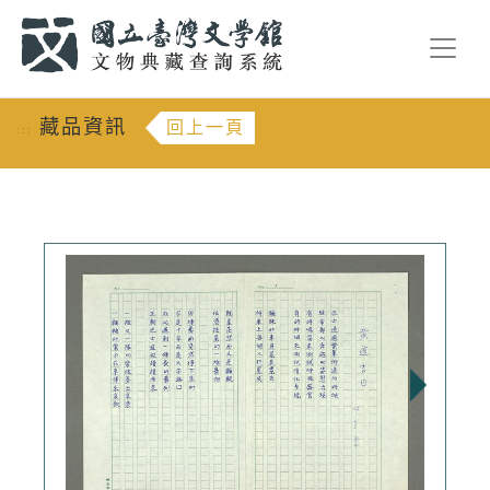
跳到主要內容
:::
藏品資訊
回上一頁
:::