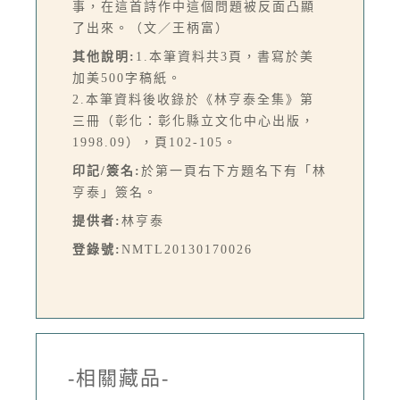
事，在這首詩作中這個問題被反面凸顯
了出來。（文／王柄富）
其他說明:
1.本筆資料共3頁，書寫於美
加美500字稿紙。
2.本筆資料後收錄於《林亨泰全集》第
三冊（彰化：彰化縣立文化中心出版，
1998.09），頁102-105。
印記/簽名:
於第一頁右下方題名下有「林
亨泰」簽名。
提供者:
林亨泰
登錄號:
NMTL20130170026
-相關藏品-