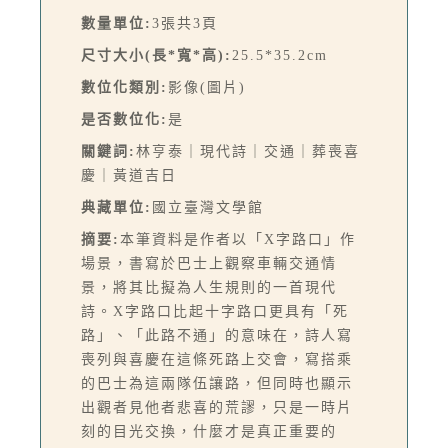
數量單位:
3張共3頁
尺寸大小(長*寬*高):
25.5*35.2cm
數位化類別:
影像(圖片)
是否數位化:
是
關鍵詞:
林亨泰｜現代詩｜交通｜葬喪喜
慶｜黃道吉日
典藏單位:
國立臺灣文學館
摘要:
本筆資料是作者以「X字路口」作
場景，書寫於巴士上觀察車輛交通情
景，將其比擬為人生規則的一首現代
詩。X字路口比起十字路口更具有「死
路」、「此路不通」的意味在，詩人寫
喪列與喜慶在這條死路上交會，寫搭乘
的巴士為這兩隊伍讓路，但同時也顯示
出觀者見他者悲喜的荒謬，只是一時片
刻的目光交換，什麼才是真正重要的