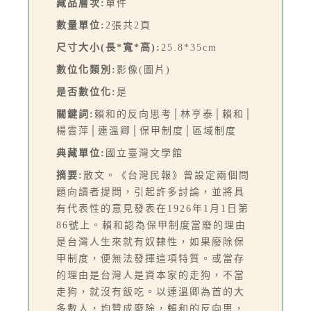
藏品層次:
單件
數量單位:
2張共2頁
尺寸大小(長*寬*高):
25.8*35cm
數位化類別:
影像(圖片)
是否數位化:
是
關鍵詞:
賴和的反向思考│林亨泰│賴和│
楊雲萍│連溫卿│保甲制度│區域制度
典藏單位:
國立臺灣文學館
摘要:
散文。《台灣民報》曾設定兩個問
題向讀者提問，引起許多討論，並將具
有代表性的意見發表在1926年1月1日第
86號上。賴和認為保甲制度當廢的理由
是台灣人生來就有奴隸性，如果廢除保
甲制度，便無法發揮這項特質。或當存
的理由是台灣人是資本家的走狗，不當
走狗，就沒有飯吃。以連溫卿為首的大
多數人，均贊成廢除，賴和的反向思，