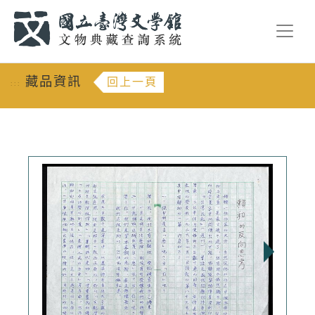
跳到主要內容
:::
藏品資訊
回上一頁
:::