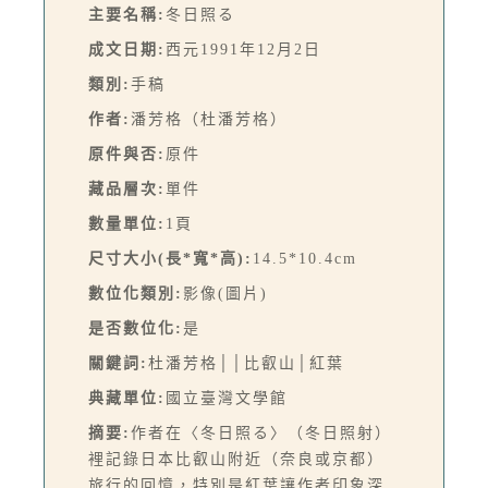
主要名稱:
冬日照る
成文日期:
西元1991年12月2日
類別:
手稿
作者:
潘芳格（杜潘芳格）
原件與否:
原件
藏品層次:
單件
數量單位:
1頁
尺寸大小(長*寬*高):
14.5*10.4cm
數位化類別:
影像(圖片)
是否數位化:
是
關鍵詞:
杜潘芳格││比叡山│紅葉
典藏單位:
國立臺灣文學館
摘要:
作者在〈冬日照る〉（冬日照射）
裡記錄日本比叡山附近（奈良或京都）
旅行的回憶，特別是紅葉讓作者印象深