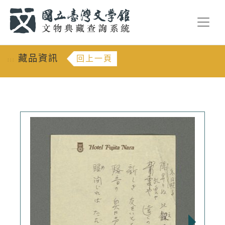
跳到主要內容
:::
藏品資訊
回上一頁
:::