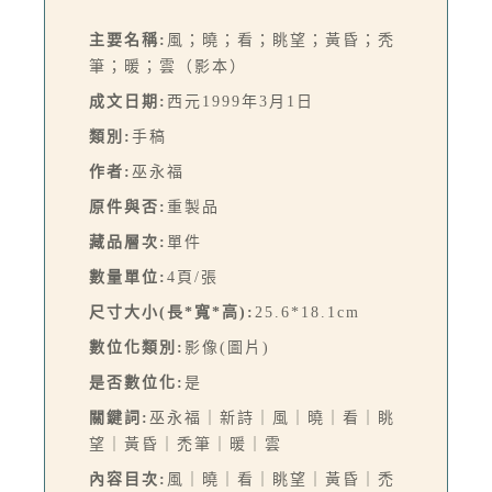
主要名稱:
風；曉；看；眺望；黃昏；秃
筆；暖；雲（影本）
成文日期:
西元1999年3月1日
類別:
手稿
作者:
巫永福
原件與否:
重製品
藏品層次:
單件
數量單位:
4頁/張
尺寸大小(長*寬*高):
25.6*18.1cm
數位化類別:
影像(圖片)
是否數位化:
是
關鍵詞:
巫永福｜新詩｜風｜曉｜看｜眺
望｜黃昏｜禿筆｜暖｜雲
內容目次:
風｜曉｜看｜眺望｜黃昏｜禿