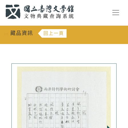
跳到主要內容
:::
藏品資訊
回上一頁
:::