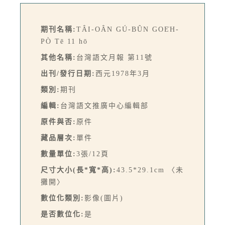
期刊名稱:
TÂI-OÂN GÚ-BÛN GOE̍H-
PÒ Tē 11 hō
其他名稱:
台灣語文月報 第11號
出刊/發行日期:
西元1978年3月
類別:
期刊
編輯:
台灣語文推廣中心編輯部
原件與否:
原件
藏品層次:
單件
數量單位:
3張/12頁
尺寸大小(長*寬*高):
43.5*29.1cm 〈未
攤開〉
數位化類別:
影像(圖片)
是否數位化:
是