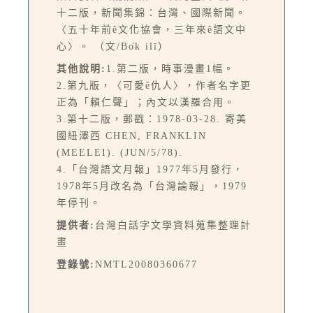
十二版，新聞集錦：台灣、國際新聞。
〈五十年前ê文化協會，三年來ê語文中
心〉。 （文/Bo̍k ilī）
其他說明:
1.第二版，時事漫畫1幅。
2.第九版，〈可愛ê仇人〉，作者名字更
正為「賴仁聲」；內文以漢羅合用。
3.第十二版，郵戳：1978-03-28. 寄美
國紐澤西 CHEN, FRANKLIN
(MEELEI). (JUN/5/78).
4.「台灣語文月報」1977年5月發行，
1978年5月改名為「台灣論報」，1979
年停刊。
提供者:
台灣白話字文學資料蒐集整理計
畫
登錄號:
NMTL20080360677