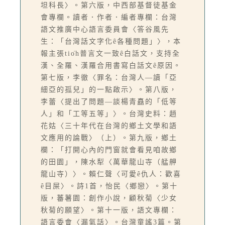
坦科長〉。第六版，中西部基督徒基金
會專欄。讀者．作者．編者專欄：台灣
語文推廣中心語言委員會〈答谷風先
生：「台灣話文字化ê各種問題」〉，本
報主張tio̍h普言文一致ê白話文，支持全
漢、全羅、漢羅合用書寫白話文ê原因。
第七版，李徹〈罪名：台灣人—讀「亞
細亞的孤兒」的一點啟示〉。第八版，
李蕾〈提出了問題—談楊青矗的「低等
人」和「工等五等」〉。台灣史料：趙
花姑〈三十年代在台灣的鄉土文學和語
文應用的論戰〉（上）。第九版，鄉土
欄：「打開心內的門窗就會看見咱故鄉
的田園」，陳水犁〈萬華龍山寺（艋舺
龍山寺）〉。賴仁聲〈可愛ê仇人：歡喜
ê目屎〉。詩1首，怡民〈鄉戀〉。第十
版，蕃薯園：創作小說，顧秋菊〈少女
秋菊的願望〉。第十一版，語文專欄：
語言委會〈漏氣話〉。台灣童謠3篇。第