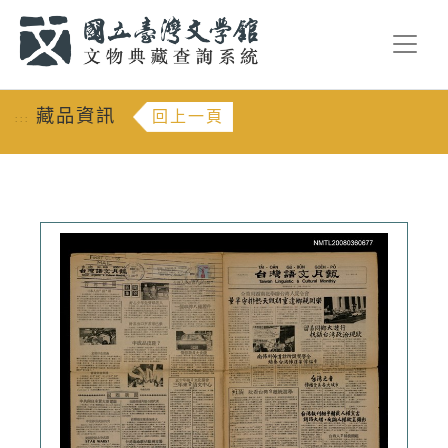
跳到主要內容
:::
藏品資訊
回上一頁
:::