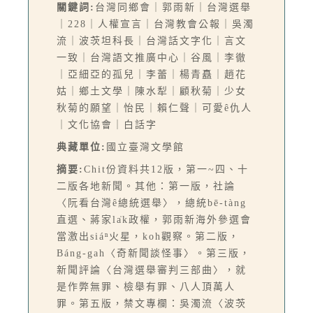
關鍵詞:
台灣同鄉會｜郭雨新｜台灣選舉
｜228｜人權宣言｜台灣教會公報｜吳濁
流｜波茨坦科長｜台灣話文字化｜言文
一致｜台灣語文推廣中心｜谷風｜李徹
｜亞細亞的孤兒｜李蕾｜楊青矗｜趙花
姑｜鄉土文學｜陳水犁｜顧秋菊｜少女
秋菊的願望｜怡民｜賴仁聲｜可愛ê仇人
｜文化協會｜白話字
典藏單位:
國立臺灣文學館
摘要:
Chit份資料共12版，第一~四、十
二版各地新聞。其他：第一版，社論
〈阮看台灣ê總統選舉〉，總統bē-tàng
直選、蔣家la̍k政權，郭雨新海外參選會
當激出siáⁿ火星，koh觀察。第二版，
Báng-gah〈奇新聞談怪事〉。第三版，
新聞評論〈台灣選舉審判三部曲〉，就
是作弊無罪、檢舉有罪、八人頂萬人
罪。第五版，禁文專欄：吳濁流〈波茨