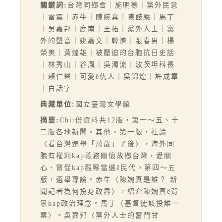
關鍵詞:
台灣同鄉會｜施明德｜黨外民意
｜雷震｜赤牛｜陳婉真｜陳鼓應｜馬丁
｜吳嘉邦｜鹿南｜王拓｜黨外人士｜黨
外的聲音｜姚嘉文｜韓濟｜張春男｜楊
榮美｜黃煌雄｜被壓迫的台胞抗日史話
｜林秀山｜谷風｜吳濁流｜波茨坦科長
｜賴仁聲｜可愛ê仇人｜吳錦煌｜許成章
｜白話字
典藏單位:
國立臺灣文學館
摘要:
Chit份資料共12版，第一～五、十
二版各地新聞。其他，第一版，社論
〈看台灣選舉「萬歲」了後〉，海外同
胞有權利kap義務關懷故鄉台灣，愛關
心、督促kap觀察當選ê民代。第四～五
版，選舉專論。赤牛〈陳婉真是誰？ 新
聞記者為何投身政界〉，紹介陳婉真ê背
景kap政治理念。馬丁〈基督徒該投誰一
票〉。吳嘉邦〈黨外人士的奮鬥甘