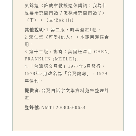
吳錦煌〈許成章教授退休講詞：我為什
麼要研究閩南語？怎樣研究閩南語？〉
（下）。（文/Bo̍k ilī）
其他說明:
1.第二版，時事漫畫1幅。
2.賴仁聲〈可愛ê仇人〉，本期用漢羅合
用。
3.第十二版，郵寄：美國紐澤西 CHEN,
FRANKLIN (MEELEI)....
4.「台灣語文月報」1977年5月發行，
1978年5月改名為「台灣論報」，1979
年停刊。
提供者:
台灣白話字文學資料蒐集整理計
畫
登錄號:
NMTL20080360684