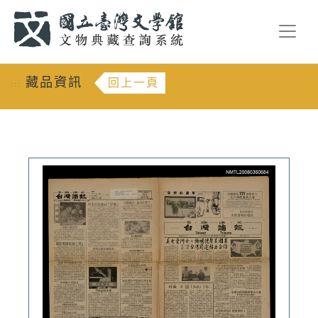
跳到主要內容
:::
藏品資訊
回上一頁
:::