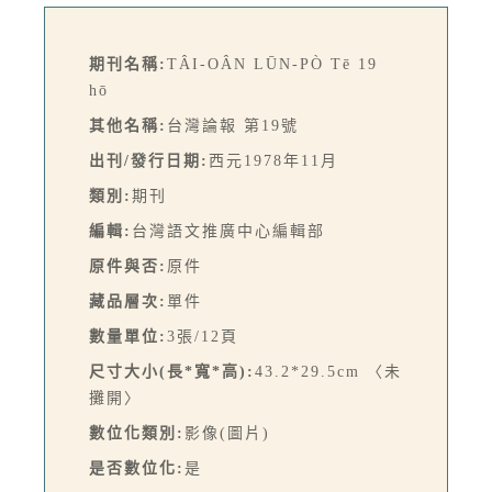
期刊名稱:
TÂI-OÂN LŪN-PÒ Tē 19
hō
其他名稱:
台灣論報 第19號
出刊/發行日期:
西元1978年11月
類別:
期刊
編輯:
台灣語文推廣中心編輯部
原件與否:
原件
藏品層次:
單件
數量單位:
3張/12頁
尺寸大小(長*寬*高):
43.2*29.5cm 〈未
攤開〉
數位化類別:
影像(圖片)
是否數位化:
是