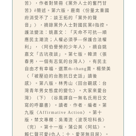
苦〉，作者對禁冊《黨外人士的奮鬥甘
苦》ê簡述。第六版，鹿南〈份量太重國
府消受不了：談王拓的「黨外的聲
音」〉，摘錄黨外人士對國民黨ê指控。
護法變法：姚嘉文：「天命不可抗—順
應民主潮流；人權必須爭—保護合法權
利」，〈阿伯譽勞的少年人〉，摘自姚
嘉文「古坑夜談」。第七版，韓濟〈張
春男，一個有志氣的台灣人〉，有民主
自由才有幸福，選票m̄-thang賣。楊榮美
〈「被壓迫的台胞抗日史話」讀後
感〉。第八版，林秀山〈回台觀感：台
灣青年男女態度的變化〉。大家來愛台
灣〉（下）（谷風譯自一無名氏用日文
寫的呼籲書）。讀者．作者．編者。第
九版〈Affirmative Action〉。第十
版，禁文專欄：吳濁流〈波茨坦科長〉
（完）。第十一版，蒲公英〈阿姑〉。
賴仁聲可愛ê仇人：十、愛哭無目屎〉。