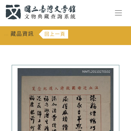
跳到主要內容
:::
藏品資訊
回上一頁
:::