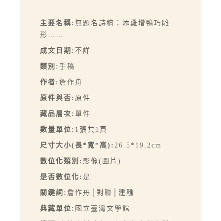
主要名稱:
無題名詩稿：添雞增鴨巧雕
形……
成文日期:
不詳
類別:
手稿
作者:
詹作舟
原件與否:
原件
藏品層次:
單件
數量單位:
1張共1頁
尺寸大小(長*寬*高):
26.5*19.2cm
數位化類別:
影像(圖片)
是否數位化:
是
關鍵詞:
詹作舟│對聯│建醮
典藏單位:
國立臺灣文學館