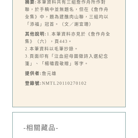
摘要:
本筆資料共有三組詹作舟所作對
聯，於手稿中並無題名，但在《詹作舟
全集》中，題為建醮肉山聯，三組均以
「添福」冠首。（文／謝宜珊）
其他說明:
1.本筆資料亦見於《詹作舟全
集》（六），頁443。
2.本筆資料以毛筆抄錄。
3.頁面印有「泣血迎母圖徵詩入選紀念
箋」、「楊嘯霞敬贈」等字。
提供者:
詹元雄
登錄號:
NMTL20110270102
-相關藏品-