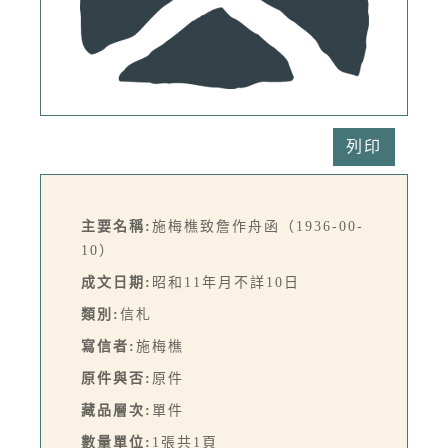
列印
主要名稱:
施梅樵致詹作舟函（1936-00-
10）
成文日期:
昭和11年月不詳10日
類別:
信札
寫信者:
施梅樵
原件與否:
原件
藏品層次:
單件
數量單位:
1張共1頁