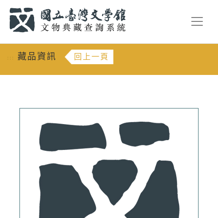
跳到主要內容
:::
藏品資訊
回上一頁
:::