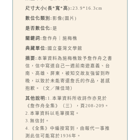
尺寸大小(長*寬*高):
23.9*16.3cm
數位化類別:
影像(圖片)
是否數位化:
是
關鍵詞:
詹作舟｜施梅樵
典藏單位:
國立臺灣文學館
摘要:
本筆資料為施梅樵致予詹作舟之書
信，信中寫道自己一週前南遊嘉義、台
南、高雄、屏東，被知交故友強留到昨
晚，以致於未能寄還詹氏的作品，甚感
抱歉。（文／陳佳琦）
其他說明:
1.本筆資料所收詩作亦見於
《詹作舟全集》（三），頁208-209。
2.本筆資料以毛筆撰寫。
3.無信封。
4.《全集》中編按寫到，由報代一事推
測此信可能寫於1936年。