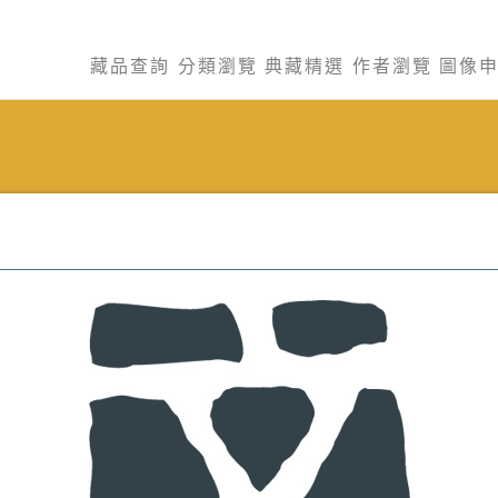
藏品查詢
分類瀏覽
典藏精選
作者瀏覽
圖像