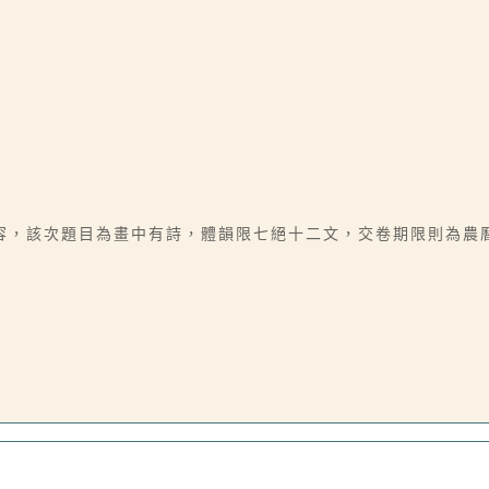
容，該次題目為畫中有詩，體韻限七絕十二文，交卷期限則為農曆