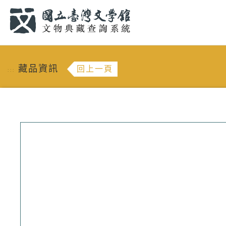
跳到主要內容
:::
藏品資訊
回上一頁
:::