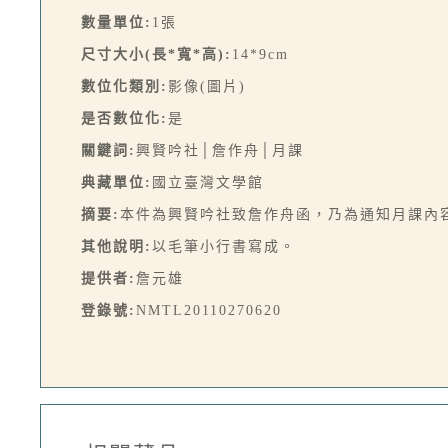
數量單位:
1張
尺寸大小(長*寬*高):
14*9cm
數位化類別:
影像(圖片)
是否數位化:
是
關鍵詞:
興賢吟社│詹作舟│月課
典藏單位:
國立臺灣文學館
摘要:
本件為興賢吟社致詹作舟函，乃為通知月課內
其他說明:
以毛筆小行書寫成。
提供者:
詹元雄
登錄號:
NMTL20110270620