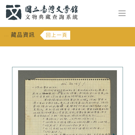
跳到主要內容
:::
藏品資訊
回上一頁
:::