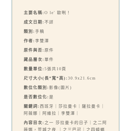
主要名稱:
O le' 歐咧！
成文日期:
不詳
類別:
手稿
作者:
李雙澤
原件與否:
原件
藏品層次:
單件
數量單位:
5張共10頁
尺寸大小(長*寬*高):
30.9x21.6cm
數位化類別:
影像(圖片)
是否數位化:
是
關鍵詞:
西班牙｜莎拉曼卡｜薩拉曼卡｜
阿薇娜｜阿維拉｜李雙澤｜
內容目次:
之一 莎拉曼卡的日子｜之二阿
薇娜，荒城之夜 ｜之三巴可｜之四蟑螂