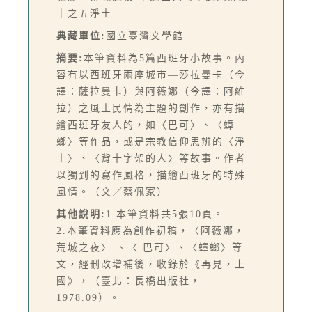
｜之五淨土
典藏單位:
國立臺灣文學館
摘要:
本筆資料為5篇西班牙小故事。內
容有以西班牙兩座城市—莎拉曼卡（今
譯：薩拉曼卡）與阿薇娜（今譯：阿維
拉）之風土民情為主題的創作，亦有描
繪西班牙友人的，如〈巴可〉、〈蟑
螂〉等作品，或是宗教信仰思辨的〈淨
土〉、〈背十字架的人〉等故事。作者
以獨到的寫作風格，描繪西班牙的特殊
風情。（文／蔡佩家）
其他說明:
1.本筆資料共5張10頁。
2.本筆資料應為創作初稿，〈阿薇娜，
荒城之夜〉 、〈 巴可〉、〈蟑螂〉等
文，經刪改增補後，收錄於《再見，上
國》，（臺北：長橋出版社，
1978.09）。