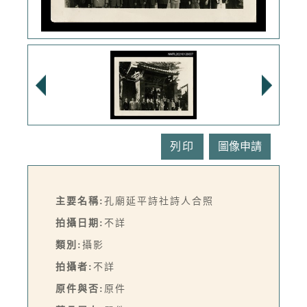
列印
主要名稱:
孔廟延平詩社詩人合照
拍攝日期:
不詳
類別:
攝影
拍攝者:
不詳
原件與否:
原件