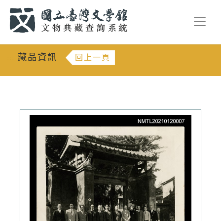
跳到主要內容
:::
藏品資訊
回上一頁
:::