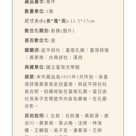
藏品層次:
單件
數量單位:
1張
尺寸大小(長*寬*高):
12.5*17cm
數位化類別:
影像(圖片)
是否數位化:
是
關鍵詞:
延平詩社｜臺南孔廟｜臺灣詩壇
｜黃景南｜古典詩社｜漢詩
典藏單位:
國立臺灣文學館
摘要:
本件藏品為1955年1月所拍，係臺
灣詩壇黃景南走訪臺南，與延平詩社社
員合照，拍攝地點在臺南孔廟。當日由
社長吳子宏導遊市內各名勝後，在孔廟
合影。
其他說明:
1.左起：白劍瀾、黃起濤、謝
汝川、黃景南、葉占梅、沈榮、林海
樓、王鵬程、吳子宏、潘春源、王柳