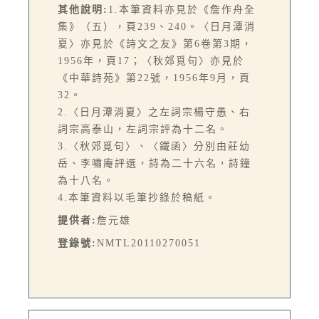
其他說明:
1.本筆資料亦見於《詹作舟全
集》（五），頁239、240。〈日月潭消
夏〉亦見於《詩文之友》第6卷第3期，
1956年，頁17；〈秋郊覓句〉亦見於
《中華詩苑》第22號，1956年9月，頁
32。
2.〈日月潭消夏〉之左詞宗楊守愚、右
詞宗高泰山，左詞宗評為十二名。
3.〈秋郊覓句〉、〈鐵函〉分別由莊幼
岳、李嘯庵評選，詩為二十六名，詩鐘
為十八名。
4.本筆資料以毛筆抄錄於稿紙。
提供者:
詹元雄
登錄號:
NMTL20110270051