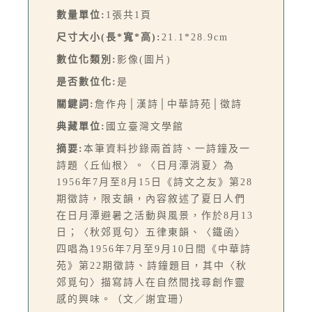
數量單位:
1張共1頁
尺寸大小(長*寬*高):
21.1*28.9cm
數位化類別:
影像(圖片)
是否數位化:
是
關鍵詞:
詹作舟│漢詩│中華詩苑│徵詩
典藏單位:
國立臺灣文學館
摘要:
本筆資料抄錄兩首詩、一詩鐘及一
詩題〈丘仙根〉。〈日月潭消夏〉為
1956年7月至8月15日《詩文之友》第28
期徵詩，限支韻，內容敘述了夏日人們
在日月潭避暑之活動與風景，作於8月13
日；〈秋郊覓句〉五律東韻、〈鐵函〉
四唱為1956年7月至9月10日間《中華詩
苑》第22期徵詩、詩鐘題目，其中〈秋
郊覓句〉描寫詩人在自然間找尋創作靈
感的興味。（文／謝宜珊）