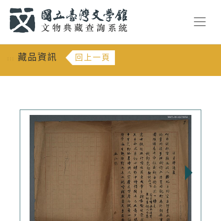
跳到主要內容
:::
藏品資訊
回上一頁
:::