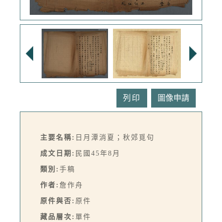
列印
主要名稱:
日月潭消夏；秋郊覓句
成文日期:
民國45年8月
類別:
手稿
作者:
詹作舟
原件與否:
原件
藏品層次:
單件