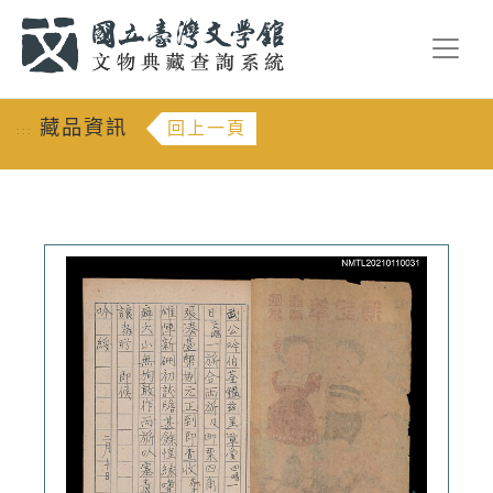
跳到主要內容
:::
藏品資訊
回上一頁
:::