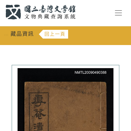
跳到主要內容
:::
藏品資訊
回上一頁
:::