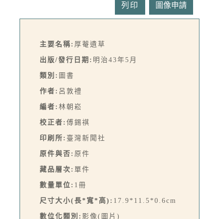
列印
主要名稱:
厚菴遺草
出版/發行日期:
明治43年5月
類別:
圖書
作者:
呂敦禮
編者:
林朝崧
校正者:
傅錫祺
印刷所:
臺灣新聞社
原件與否:
原件
藏品層次:
單件
數量單位:
1冊
尺寸大小(長*寬*高):
17.9*11.5*0.6cm
數位化類別:
影像(圖片)