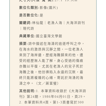
尺寸大小(長*寬*高):
27.1*19.5cm
數位化類別:
影像(圖片)
是否數位化:
是
關鍵詞:
林仙龍｜老漁人海｜大海洋詩刊
｜現代詩
典藏單位:
國立臺灣文學館
摘要:
詩中描述在海濤的追逐呼叫之中，
在海水的激昂與沉靜之間，一位老漁人
來到了海岸邊，歷經海難歸來的他，遭
受的經歷無人能了解，身心受過的傷痕
亦難以平復，尤其在老漁人的兒子死於
海難之後，他彷彿陷入永遠的沉默，最
終只能將複雜的心緒，寄託於洶湧的海
濤之中。（文／蔣富璧）
其他說明:
1. 本筆資料收錄於《大海洋詩
刊》第24期，1986年04月01日，頁29。
2. 本筆資料共4頁，第1-3頁書寫於300