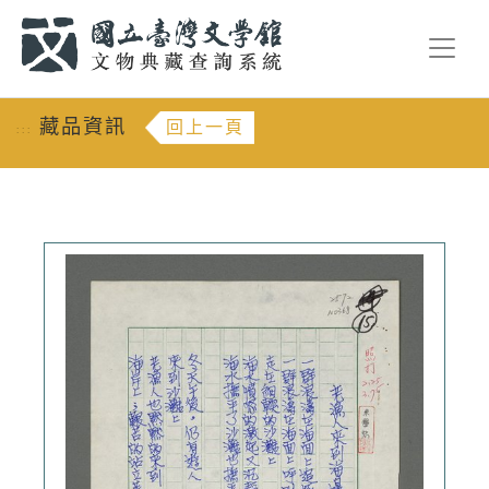
跳到主要內容
:::
藏品資訊
回上一頁
:::