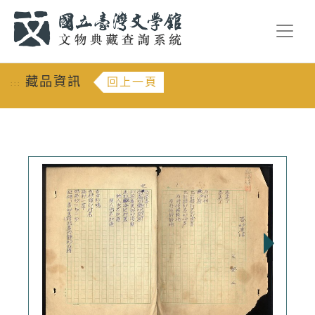
跳到主要內容
:::
藏品資訊
回上一頁
:::