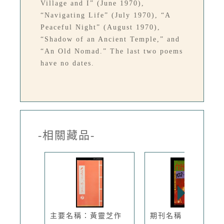
Village and I” (June 1970),
“Navigating Life” (July 1970), “A
Peaceful Night” (August 1970),
“Shadow of an Ancient Temple,” and
“An Old Nomad.” The last two poems
have no dates.
-相關藏品-
主要名稱：黃靈芝作
期刊名稱：臺灣文藝