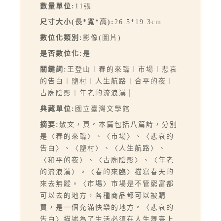
數量單位:
11張
尺寸大小(長*寬*高):
26.5*19.3cm
數位化類別:
影像(圖片)
是否數位化:
是
關鍵詞:
王登山︱春的來臨︱市場︱悲哀
的告白︱鹽村︱人生航路︱合平的夜︱
古廟陰影︱年老的流浪漢│
典藏單位:
國立臺灣文學館
摘要:
散文，頁。本篇包括八篇詩，分別
是〈春的來臨〉、〈市場〉、〈悲哀的
告白〉、〈鹽村〉、〈人生航路〉、
〈和平的夜〉、〈古廟陰影〉、〈年老
的流浪漢〉。〈春的來臨〉描寫春天的
來去無蹤。〈市場〉市場是不管窮富都
可以去的地方，各種商品都可以被購
買，是一個充滿快樂的地方。〈悲哀的
告白〉描述為了生活必須在人生舞臺上