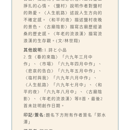
掙扎的心情。〈鹽村〉說明作者對鹽村
的熱愛。〈人生航路〉述說人生方向的
不確定感。〈和平的夜〉描述鹽村夜晚
的景色。〈古廟陰影〉描寫古廟歷經滄
桑的歷史感。〈年老的流浪漢〉描寫流
浪漢的生存觀。(文/林世翔)
其他說明:
1.詩と小品
2.含〈春的來臨〉「六九年三月中
作」、〈市場〉「六九年四月中作」、
〈悲哀的告白〉「六九年五月中作」、
〈塩村與我〉「六九年六月中作」、
〈人生航路〉「六九年七月中」、〈和
平的夜〉「六九年八月中」、〈古廟陰
影〉、〈年老的流浪漢〉等8首，最後2
首未註明創作日期。
印記/簽名:
題名下方附有作者簽名「郭水
潭」