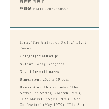
提供者:
郭昇平
登錄號:
NMTL20070380004
Title:
“The Arrival of Spring” Eight
Poems
Category:
Manuscript
Author:
Wang Dengshan
No. of Item:
11 pages
Dimension:
26.5 x 19.3cm
Description:
This includes “The
Arrival of Spring” (March 1970),
“The Market” (April 1970), “Sad
Confession” (May 1970), “The Salt