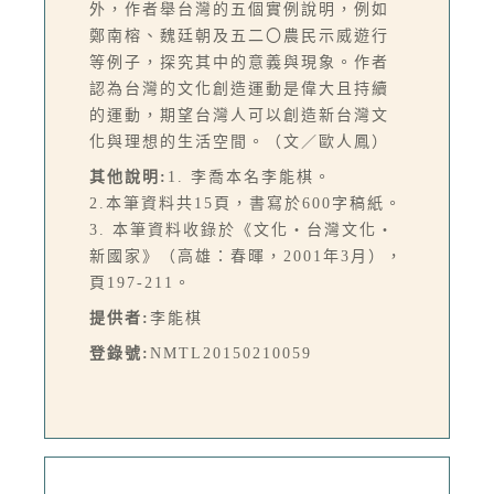
外，作者舉台灣的五個實例說明，例如
鄭南榕、魏廷朝及五二〇農民示威遊行
等例子，探究其中的意義與現象。作者
認為台灣的文化創造運動是偉大且持續
的運動，期望台灣人可以創造新台灣文
化與理想的生活空間。（文／歐人鳳）
其他說明:
1. 李喬本名李能棋。
2.本筆資料共15頁，書寫於600字稿紙。
3. 本筆資料收錄於《文化・台灣文化・
新國家》（高雄：春暉，2001年3月），
頁197-211。
提供者:
李能棋
登錄號:
NMTL20150210059