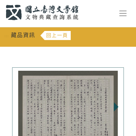
跳到主要內容
:::
藏品資訊
回上一頁
:::