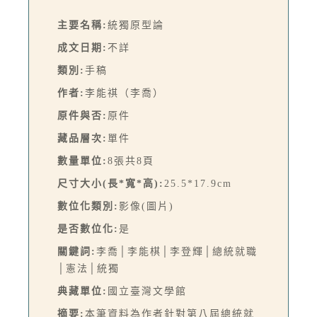
主要名稱:
統獨原型論
成文日期:
不詳
類別:
手稿
作者:
李能祺（李喬）
原件與否:
原件
藏品層次:
單件
數量單位:
8張共8頁
尺寸大小(長*寬*高):
25.5*17.9cm
數位化類別:
影像(圖片)
是否數位化:
是
關鍵詞:
李喬│李能棋│李登輝│總統就職
│憲法│統獨
典藏單位:
國立臺灣文學館
摘要:
本筆資料為作者針對第八屆總統就