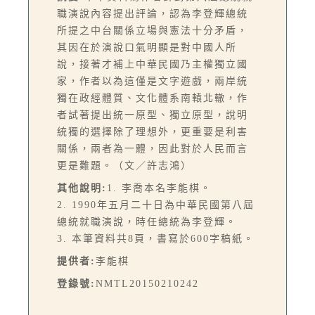
職演說內容提出評論，認為李登輝總統
所提之中台關係立場與憲法十分矛盾，
其因在於演說口氣明顯是對中國人所
說，接著才補上中華民國乃主權獨立國
家，作者以為這僅是文字遊戲，兩岸統
獨在政經體質、文化體系南轅北轍，作
者試著提出統一原型、獨立原型，說明
統獨的選擇除了理想外，更重要是利害
關係，兩者為一體，因此對於人民而言
更是難題。（文／許志鴻）
其他說明:
1. 李喬本名李能棋。
2. 1990年五月二十日為中華民國第八屆
總統就職演說，時任總統為李登輝。
3. 本筆資料共8頁，書寫於600字稿紙。
提供者:
李能棋
登錄號:
NMTL20150210242