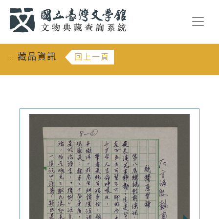
跳到主要內容
:::
藏品資訊
回上一頁
:::