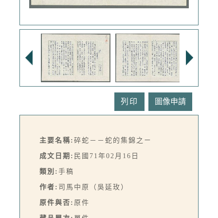
列印
主要名稱:
碎蛇－－蛇的集錦之ㄧ
成文日期:
民國71年02月16日
類別:
手稿
作者:
司馬中原（吳延玫）
原件與否:
原件