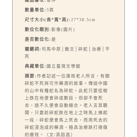
藏品層次:
單件
數量單位:
3頁
尺寸大小(長*寬*高):
27*38.5cm
數位化類別:
影像(圖片)
是否數位化:
是
關鍵詞:
司馬中原│散文│碎蛇│治療│不
死
典藏單位:
國立臺灣文學館
摘要:
作者記述一位唐姓老人所言，有關
碎蛇不死與可作藥酒的故事。傳說中國
的山中有種蛇名為碎蛇。此蛇只要從樹
上跌在地便會碎成數段，但卻不會死
去，過不久便會自動縫合。老人言其聽
聞，只要趁碎蛇跌在地上之時馬上揀起
一段，碎蛇便會馬上死去，而用死去的
碎蛇浸泡成的藥酒，極具治療跌打損傷
的療效。（文/高鈺昌）