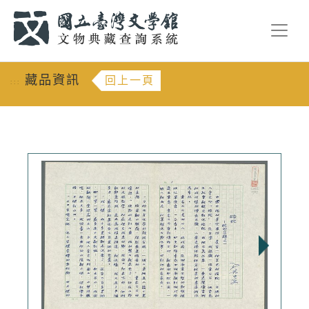
跳到主要內容
:::
藏品資訊
回上一頁
:::