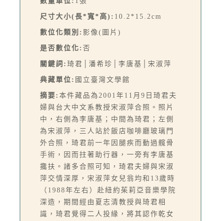
數量單位:
1張
尺寸大小(長*寬*高):
10.2*15.2cm
數位化類別:
影像(圖片)
是否數位化:
否
關鍵詞:
琦君│潘希珍│李唐基│宋淑萍
典藏單位:
國立臺灣文學館
摘要:
本件藏品為2001年11月9日琦君夫
婦與台大中文系教授宋淑萍合照。照片
中，右側為李唐基；中間為琦君；左側
為宋淑萍，三人站於飯店咖啡廳玻璃門
外合照，琦君前一年因腿疾而動過髖骨
手術，因而拄著助行器，一旁有李唐基
攙扶。諸多合照可知，琦君夫婦與宋淑
萍交情深厚，宋淑萍女兒翁均和13歲時
（1988年左右）赴紐約茱莉亞音樂學院
深造，期間經由夏志清教授與琦君相
識，琦君覺得二人投緣，將其認作乾女