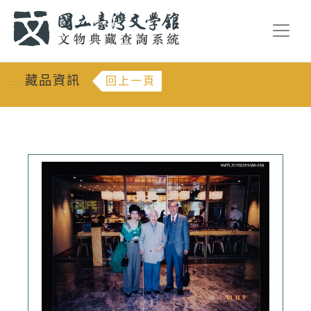
跳到主要內容
:::
藏品資訊
回上一頁
:::