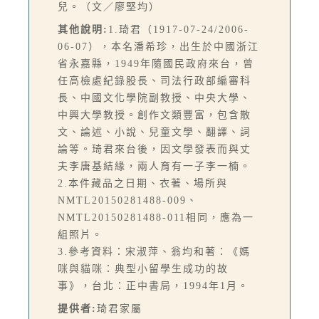
兒。（文／廖堅均）
其他說明:
1.琦君（1917-07-24/2006-
06-07），本名潘希珍，出生於中國浙江
省永嘉縣，1949年隨國民政府來台，曾
任高檢處紀錄股長、司法行政部編審科
長、中國文化學院副教授、中央大學、
中興大學教授。創作文類豐富，包含散
文、論述、小說、兒童文學、翻譯、詞
論等。琦君來台後，因文學發表而與丈
夫李唐基結緣，兩人育有一子李一楠。
2.本件藏品之日期、衣著、場所與
NMTL20150281488-009、
NMTL20150281488-011相同，應為一
組照片。
3.參考資料：宋淑萍、翁均和著：《媽
咪與貓咪：典型小留學生成功的故
事》，台北：正中書局，1994年1月。
提供者:
琦君家屬