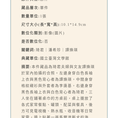
藏品層次:
單件
數量單位:
1張
尺寸大小(長*寬*高):
10.1*14.9cm
數位化類別:
影像(圖片)
是否數位化:
否
關鍵詞:
琦君｜潘希珍｜譚煥瑛
典藏單位:
國立臺灣文學館
摘要:
本件藏品為琦君夫婦與文友譚煥瑛
於室內拍攝的合照。左邊身穿白色長袖
上衣與黑色背心者為譚煥瑛，中間身穿
格紋襯衫與外套者為李唐基，右邊身穿
黑色長袖上衣與白色背心者為琦君，三
人坐在鋪著桌巾的方桌前，桌上擺放了
各式家常餐點、罐頭、配菜與餐具，後
方可見電視機、熱水瓶、收音機等日常
家電，牆上貼著一張馬爾濟斯犬的海