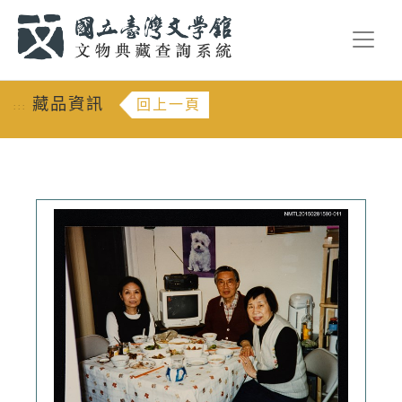
跳到主要內容
:::
藏品資訊
回上一頁
:::