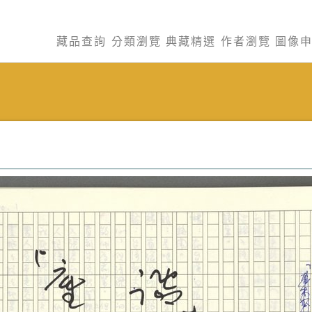
藏品查詢
分類瀏覽
典藏精選
作者瀏覽
圖像