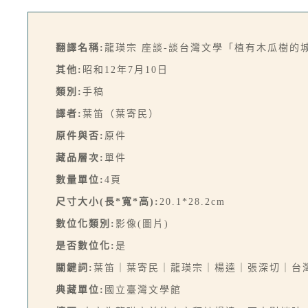
翻譯名稱:
龍瑛宗 座談-談台灣文學「植有木瓜樹的
其他:
昭和12年7月10日
類別:
手稿
譯者:
葉笛（葉寄民）
原件與否:
原件
藏品層次:
單件
數量單位:
4頁
尺寸大小(長*寬*高):
20.1*28.2cm
數位化類別:
影像(圖片)
是否數位化:
是
關鍵詞:
葉笛｜葉寄民｜龍瑛宗｜楊逵｜張深切｜台
典藏單位:
國立臺灣文學館