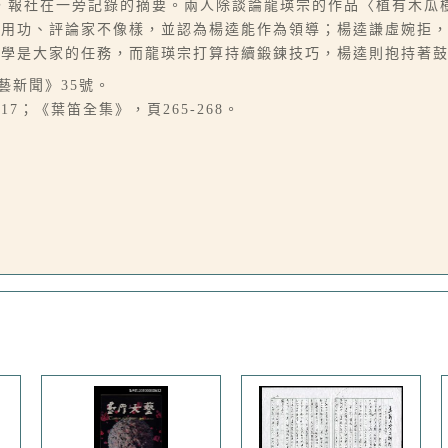
，報社在一旁記錄的摘要。兩人除談論龍瑛宗的作品〈植有木瓜
夠用功、評論家不像樣，並認為楊逵能作為領導；楊逵謙虛婉拒
文學是大家的任務，而龍瑛宗打算持續鍛鍊技巧，楊逵則抱持著
藝新聞》35號。
17；《葉笛全集》，頁265-268。