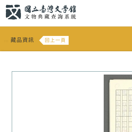
跳到主要內容
:::
藏品資訊
回上一頁
:::