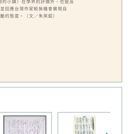
樹的小鎮〉在學界的評價外，也提及
，並回應台灣作家較無機會展現自
鼓勵的態度。（文／朱英韶）