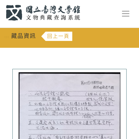
跳到主要內容
:::
藏品資訊
回上一頁
:::