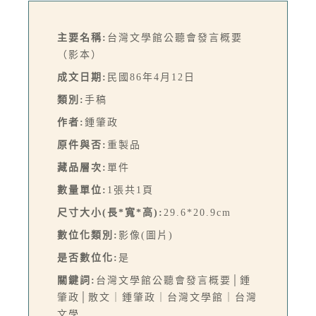
主要名稱:
台灣文學館公聽會發言概要
（影本）
成文日期:
民國86年4月12日
類別:
手稿
作者:
鍾肇政
原件與否:
重製品
藏品層次:
單件
數量單位:
1張共1頁
尺寸大小(長*寬*高):
29.6*20.9cm
數位化類別:
影像(圖片)
是否數位化:
是
關鍵詞:
台灣文學館公聽會發言概要│鍾
肇政│散文｜鍾肇政｜台灣文學館｜台灣
文學