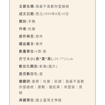
主要名稱:
我最不喜歡你當總統
成文日期:
西元1999年8月10日
類別:
手稿
作者:
杜陵
原件與否:
原件
藏品層次:
單件
數量單位:
6頁/張
尺寸大小(長*寬*高):
29.7*21cm
數位化類別:
影像(圖片)
是否數位化:
是
關鍵詞:
姜穆｜杜陵｜民調｜我最不喜歡
你當總統｜連戰｜國民黨｜宋楚瑜｜質
疑
典藏單位:
國立臺灣文學館