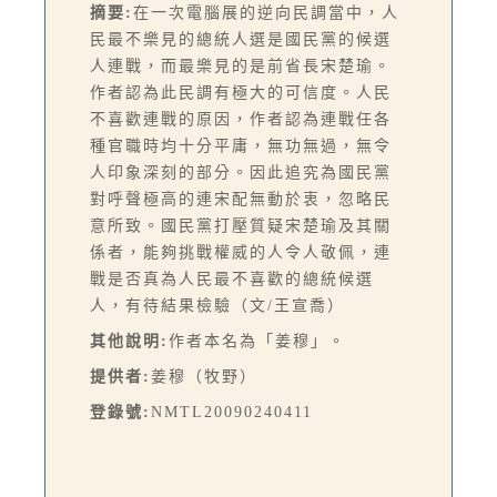
摘要:
在一次電腦展的逆向民調當中，人
民最不樂見的總統人選是國民黨的候選
人連戰，而最樂見的是前省長宋楚瑜。
作者認為此民調有極大的可信度。人民
不喜歡連戰的原因，作者認為連戰任各
種官職時均十分平庸，無功無過，無令
人印象深刻的部分。因此追究為國民黨
對呼聲極高的連宋配無動於衷，忽略民
意所致。國民黨打壓質疑宋楚瑜及其關
係者，能夠挑戰權威的人令人敬佩，連
戰是否真為人民最不喜歡的總統候選
人，有待結果檢驗（文/王宣喬）
其他說明:
作者本名為「姜穆」。
提供者:
姜穆（牧野）
登錄號:
NMTL20090240411