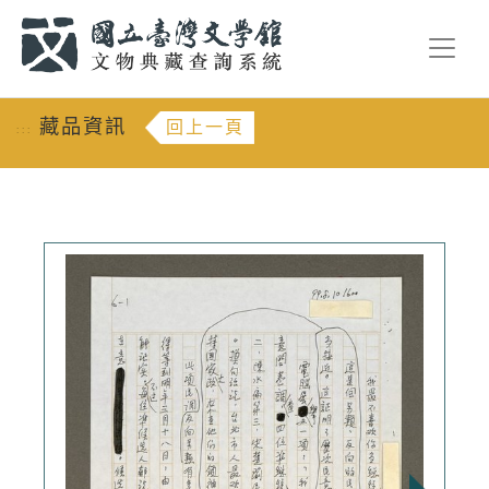
跳到主要內容
:::
藏品資訊
回上一頁
:::