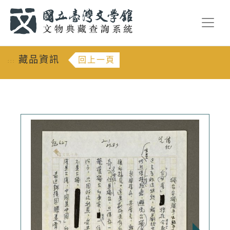
跳到主要內容
:::
藏品資訊
回上一頁
:::