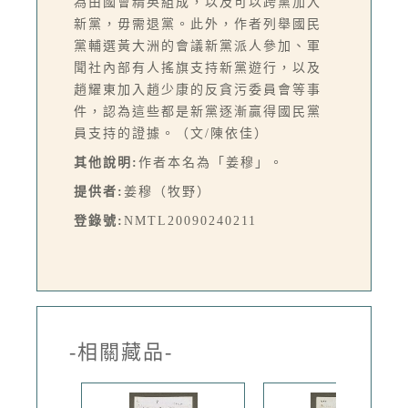
為由國會精英組成，以及可以跨黨加入
新黨，毋需退黨。此外，作者列舉國民
黨輔選黃大洲的會議新黨派人參加、軍
聞社內部有人搖旗支持新黨遊行，以及
趙耀東加入趙少康的反貪污委員會等事
件，認為這些都是新黨逐漸贏得國民黨
員支持的證據。（文/陳依佳）
其他說明:
作者本名為「姜穆」。
提供者:
姜穆（牧野）
登錄號:
NMTL20090240211
-相關藏品-