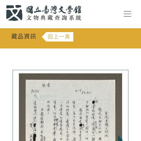
跳到主要內容
:::
藏品資訊
回上一頁
:::