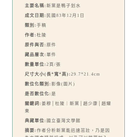
主要名稱:
新黨是鴨子划水
成文日期:
民國83年12月1日
類別:
手稿
作者:
杜陵
原件與否:
原件
藏品層次:
單件
數量單位:
2頁/張
尺寸大小(長*寬*高):
29.7*21.4cm
數位化類別:
影像(圖片)
是否數位化:
是
關鍵詞:
姜穆│杜陵｜新黨│趙少康│趙耀
東
典藏單位:
國立臺灣文學館
摘要:
作者分析新黨能迅速茁壯，乃是因