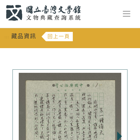
跳到主要內容
:::
藏品資訊
回上一頁
:::