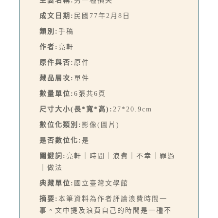
主要名稱:
另一種損失
成文日期:
民國77年2月8日
類別:
手稿
作者:
亮軒
原件與否:
原件
藏品層次:
單件
數量單位:
6張共6頁
尺寸大小(長*寬*高):
27*20.9cm
數位化類別:
影像(圖片)
是否數位化:
是
關鍵詞:
亮軒｜時間｜浪費｜不幸｜罪過
｜做法
典藏單位:
國立臺灣文學館
摘要:
本筆資料為作者評論浪費時間一
事。文中提及浪費自己的時間是一種不