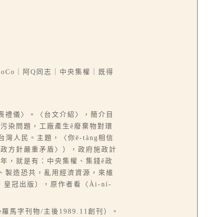
｜CoCo｜阿Q同志｜中央集權｜既得
婚喪禮儀〉。〈台文介紹〉，簡介目
理污染問題，工廠產生ê廢棄物對環
台灣人民。主題，〈你ē-tàng相信
施政方針嚴重矛盾〉），政府施政計
在數十年，就是有：中央集權、集錢ê政
庫」、製造恐共，亂用經濟資源，來維
冠出版），原作者看〈Ài-ní-
ô-ló-ōe羅馬字刊物/主後1989.11創刊）。