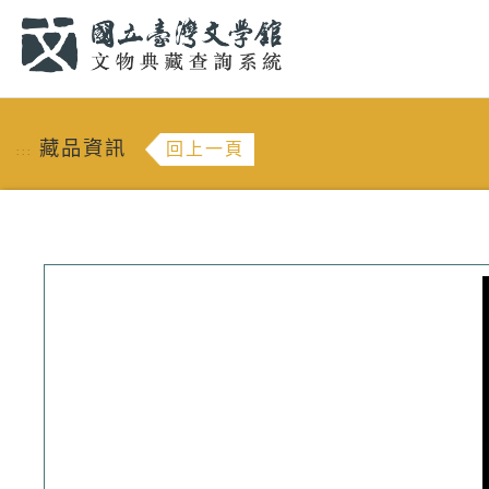
跳到主要內容
:::
藏品資訊
回上一頁
:::