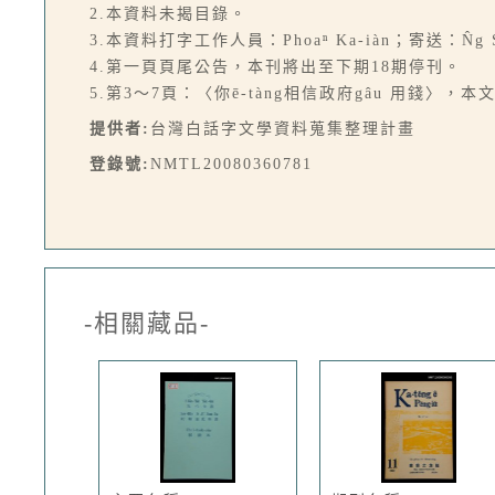
2.本資料未揭目錄。
3.本資料打字工作人員：Phoaⁿ Ka-iàn；寄送：N̂g S
4.第一頁頁尾公告，本刊將出至下期18期停刊。
5.第3～7頁：〈你ē-tàng相信政府gâu 用錢〉
提供者:
台灣白話字文學資料蒐集整理計畫
登錄號:
NMTL20080360781
-相關藏品-