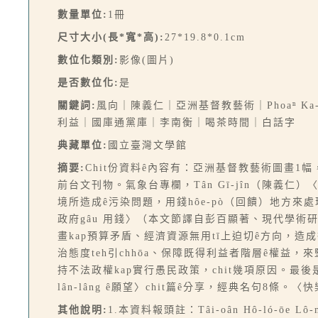
數量單位:
1冊
尺寸大小(長*寬*高):
27*19.8*0.1cm
數位化類別:
影像(圖片)
是否數位化:
是
關鍵詞:
風向｜陳義仁｜亞洲基督教藝術｜Phoaⁿ Ka
利益｜國庫通黨庫｜李南衡｜喝茶時間｜白話字
典藏單位:
國立臺灣文學館
摘要:
Chit份資料ê內容有：亞洲基督教藝術圖畫
前台文刊物。氣象台專欄，Tân Gī-jîn（陳
境所造成ê污染問題，用錢hôe-pò（回饋）地方來處理
政府gâu 用錢〉（本文節譯自彭百顯著、現代學
畫kap預算矛盾、經濟資源無用tī上迫切ê方向，造成行
治態度teh引chhōa、保障既得利益者階層ê權益，
持不法政權kap實行愚民政策，chit幾項原因。最
lân-lâng ê願望〉chit篇ê分享，經典名句8條。〈
其他說明:
1.本資料報頭註：Tâi-oân Hô-ló-ōe Lô-m