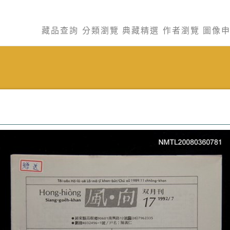
藏品查詢
分類瀏覽
典藏精選
作者瀏覽
圖像