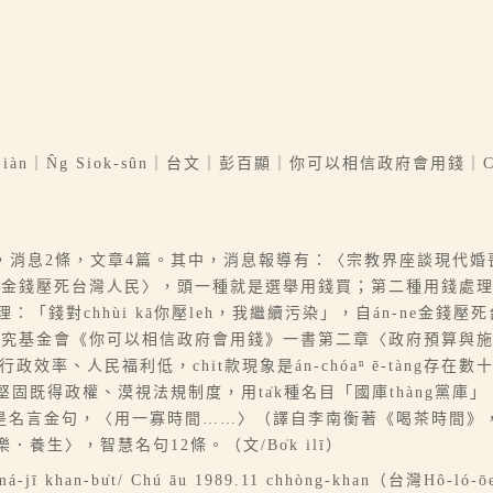
-iàn｜N̂g Siok-sûn｜台文｜彭百顯｜你可以相信政府會用錢
1幅，消息2條，文章4篇。其中，消息報導有：〈宗教界座談現代
義仁）〈金錢壓死台灣人民〉，頭一種就是選舉用錢買；第二種用錢處
：「錢對chhùi kā你壓leh，我繼續污染」，自án-ne金錢壓死
術研究基金會《你可以相信政府會用錢》一書第二章〈政府預算與
政效率、人民福利低，chit款現象是án-chóaⁿ ē-tàng存
來堅固既得政權、漠視法規制度，用ta̍k種名目「國庫thàng黨
後是名言金句，〈用一寡時間……〉（譯自李南衡著《喝茶時間》，皇
快樂．養生〉，智慧名句12條。（文/Bo̍k ilī）
á-jī khan-bu̍t/ Chú āu 1989.11 chhòng-khan（台灣H