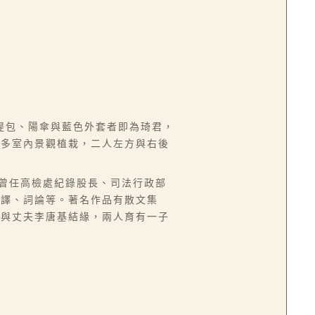
提包、陽傘與藍色外套者即為琦君，
許多室內景觀植栽，二人左方與右後
來台，曾任高檢處紀錄股長、司法行政部
翻譯、詞論等。著名作品有散文集
而與丈夫李唐基結緣，兩人育有一子