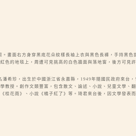
照。畫面右方身穿黑底花朵紋樣長袖上衣與黑色長褲，手持黑色
在紅色的地毯上，周遭可見挑高的白色牆面與落地窗，後方可見
6-07），本名潘希珍，出生於中國浙江省永嘉縣，1949年隨國民政府
大學教授。創作文類豐富，包含散文、論述、小說、兒童文學、
、《桂花雨》、小說《橘子紅了》等。琦君來台後，因文學發表
。