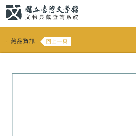
跳到主要內容
:::
藏品資訊
回上一頁
:::