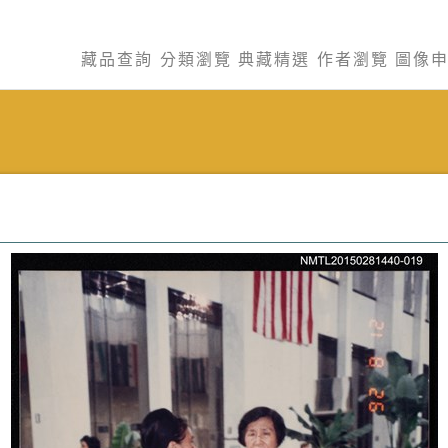
藏品查詢
分類瀏覽
典藏精選
作者瀏覽
圖像