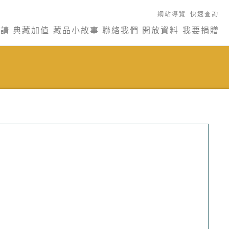
網站導覽
快速查詢
申請
典藏加值
藏品小故事
聯絡我們
開放資料
我要捐贈