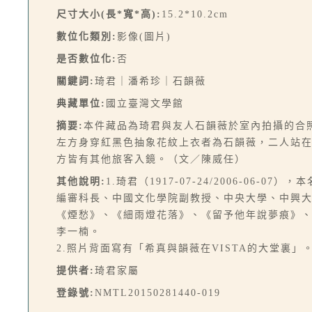
尺寸大小(長*寬*高):
15.2*10.2cm
數位化類別:
影像(圖片)
是否數位化:
否
關鍵詞:
琦君｜潘希珍｜石韻薇
典藏單位:
國立臺灣文學館
摘要:
本件藏品為琦君與友人石韻薇於室內拍攝的合
左方身穿紅黑色抽象花紋上衣者為石韻薇，二人站
方皆有其他旅客入鏡。（文／陳威任）
其他說明:
1.琦君（1917-07-24/2006-0
編審科長、中國文化學院副教授、中央大學、中興
《煙愁》、《細雨燈花落》、《留予他年說夢痕》
李一楠。
2.照片背面寫有「希真與韻薇在VISTA的大堂裏」
提供者:
琦君家屬
登錄號:
NMTL20150281440-019