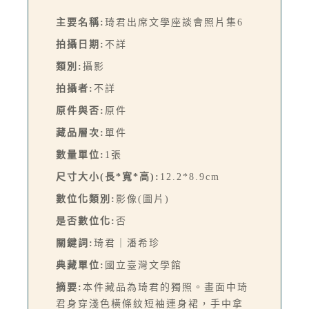
主要名稱:
琦君出席文學座談會照片集6
拍攝日期:
不詳
類別:
攝影
拍攝者:
不詳
原件與否:
原件
藏品層次:
單件
數量單位:
1張
尺寸大小(長*寬*高):
12.2*8.9cm
數位化類別:
影像(圖片)
是否數位化:
否
關鍵詞:
琦君｜潘希珍
典藏單位:
國立臺灣文學館
摘要:
本件藏品為琦君的獨照。畫面中琦
君身穿淺色橫條紋短袖連身裙，手中拿