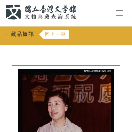
跳到主要內容
:::
藏品資訊
回上一頁
:::