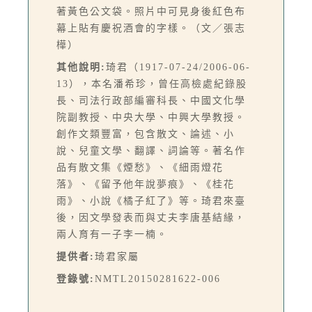
著黃色公文袋。照片中可見身後紅色布
幕上貼有慶祝酒會的字樣。（文／張志
樺）
其他說明:
琦君（1917-07-24/2006-06-
13），本名潘希珍，曾任高檢處紀錄股
長、司法行政部編審科長、中國文化學
院副教授、中央大學、中興大學教授。
創作文類豐富，包含散文、論述、小
說、兒童文學、翻譯、詞論等。著名作
品有散文集《煙愁》、《細雨燈花
落》、《留予他年說夢痕》、《桂花
雨》、小說《橘子紅了》等。琦君來臺
後，因文學發表而與丈夫李唐基結緣，
兩人育有一子李一楠。
提供者:
琦君家屬
登錄號:
NMTL20150281622-006