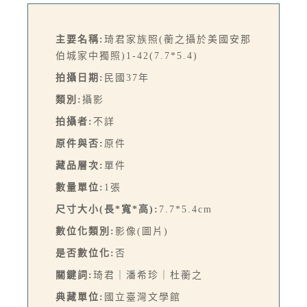
主要名稱:
琦君家族照(蘅之攝於美國安那
伯城家中獨照)1-42(7.7*5.4)
拍攝日期:
民國37年
類別:
攝影
拍攝者:
不詳
原件與否:
原件
藏品層次:
單件
數量單位:
1張
尺寸大小(長*寬*高):
7.7*5.4cm
數位化類別:
影像(圖片)
是否數位化:
否
關鍵詞:
琦君｜潘希珍｜杜蘅之
典藏單位:
國立臺灣文學館