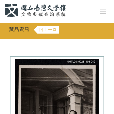
跳到主要內容
:::
藏品資訊
回上一頁
:::