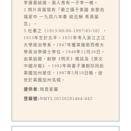
李唐基結緣，兩人育有一子李一楠。
2.照片背面寫有「蘅之攝于美國 安那伯
城家中 一九四八年春 給志酬 希真留
念」。
3.杜蘅之（1913/00/00-1997/05/10），
1913年生於北平。1931年考入浙江之江
大學政治學系。1947年獲美國密西根大
學政治學碩士學位。1949年12月20日，
由美返國，創辦《明天》雜誌及《英文
中國月報》。1992年與妻子潘樹珍同赴
美國加州居住，1997年5月10日晚，逝
世於美國加州洛城。
提供者:
琦君家屬
登錄號:
NMTL20150281404-042