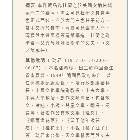
摘要:
本件藏品為杜蘅之於美國安納伯城
家門口的獨照。畫面可見杜蘅之身穿黑
色正式西裝，立於大門白色柱子前方，
雙手交握於身前。背景可見圓拱大門、
磚牆與木質窗櫺等建築構造。杜蘅之為
琦君同父異母妹妹潘樹珍的丈夫。（文
／陳威任）
其他說明:
1.琦君（1917-07-24/2006-
06-07），本名潘希珍，出生於中國浙江
省永嘉縣，1949年隨國民政府來台，曾
任高檢處紀錄股長、司法行政部編審科
長、中國文化學院副教授、中央大學、
中興大學教授。創作文類豐富，包含散
文、論述、小說、兒童文學、翻譯、詞
論等。著名作品有散文集《煙愁》、
《細雨燈花落》、《留予他年說夢
痕》、《桂花雨》、小說《橘子紅了》
等。琦君來台後，因文學發表而與丈夫