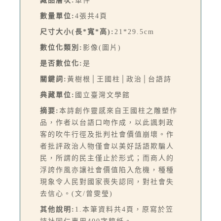
藏品層次:
單件
數量單位:
4張共4頁
尺寸大小(長*寬*高):
21*29.5cm
數位化類別:
影像(圖片)
是否數位化:
是
關鍵詞:
黃樹根│王國柱│政治│台語詩
典藏單位:
國立臺灣文學館
摘要:
本詩創作靈感來自王國柱之雕塑作
品，作者以台語口吻作成，以此諷刺政
客的吹牛行徑及批判社會價值崩壞。作
者批評政治人物僅會以美好話語欺騙人
民，所謂的民主僅止於形式；而商人的
浮誇作風亦讓社會價值陷入危機，種種
現象令人民對國家喪失認同，對社會失
去信心。(文/曾雯瑩)
其他說明:
1.本筆資料共4頁，原寫於笠