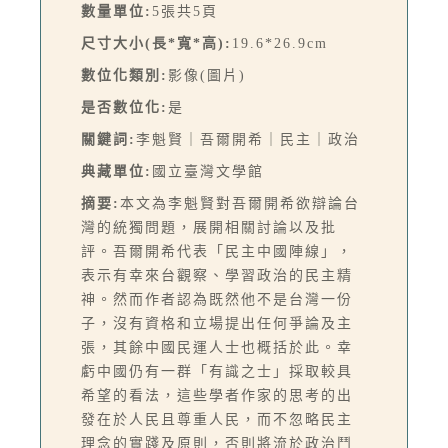
數量單位:
5張共5頁
尺寸大小(長*寬*高):
19.6*26.9cm
數位化類別:
影像(圖片)
是否數位化:
是
關鍵詞:
李魁賢｜吾爾開希｜民主｜政治
典藏單位:
國立臺灣文學館
摘要:
本文為李魁賢對吾爾開希欲辯論台
灣的統獨問題，展開相關討論以及批
評。吾爾開希代表「民主中國陣線」，
表示有幸來台觀察、學習政治的民主精
神。然而作者認為既然他不是台灣一份
子，沒有資格和立場提出任何爭論及主
張，其餘中國民運人士也概括於此。幸
虧中國仍有一群「有識之士」採取較具
希望的看法，這些學者作家的思考的出
發在於人民且尊重人民，而不忽略民主
理念的實踐及原則，否則將流於政治鬥