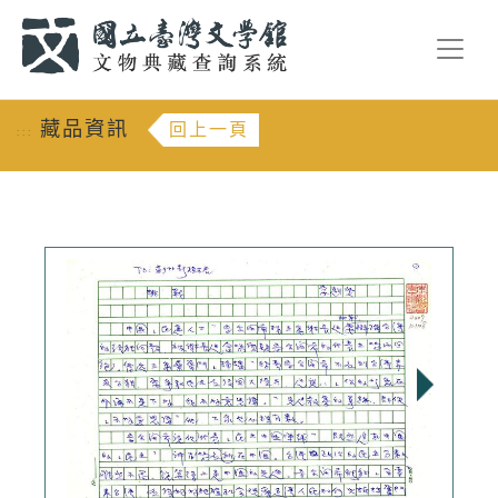
跳到主要內容
:::
藏品資訊
回上一頁
:::