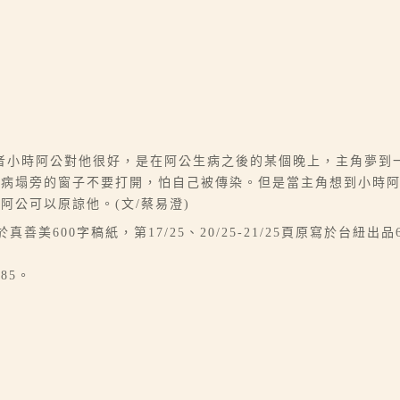
者小時阿公對他很好，是在阿公生病之後的某個晚上，主角夢到
公病塌旁的窗子不要打開，怕自己被傳染。但是當主角想到小時
公可以原諒他。(文/蔡易澄)
於真善美600字稿紙，第17/25、20/25-21/25頁原寫於台紐出品60
85。