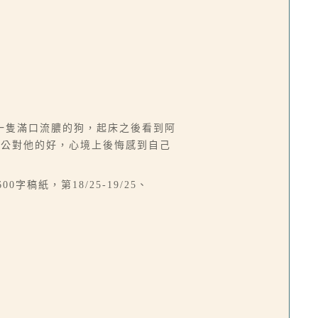
一隻滿口流膿的狗，起床之後看到阿
阿公對他的好，心境上後悔感到自己
0字稿紙，第18/25-19/25、