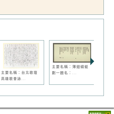
主要名稱：薄翅蜻蜓
主要名稱：台北歌壇
期刊名
劃一題名：...
高雄歌會詠...
L...