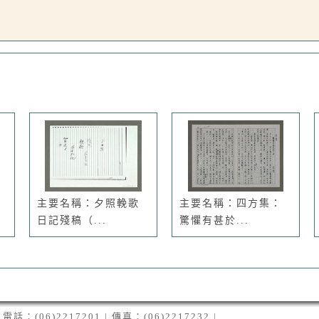
主要名稱：夕照輓歌
主要名稱：四方集：
日記殘稿（...
驚懼有甚於...
06)2217201 | 傳真：(06)2217232 |