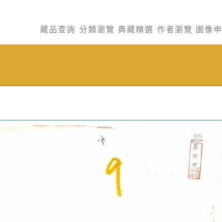
藏品查詢
分類瀏覽
典藏精選
作者瀏覽
圖像