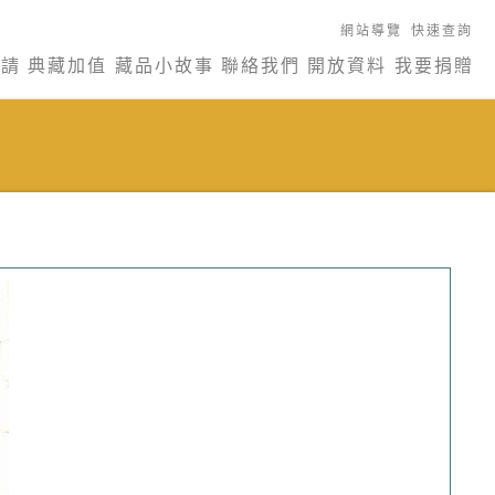
網站導覽
快速查詢
申請
典藏加值
藏品小故事
聯絡我們
開放資料
我要捐贈