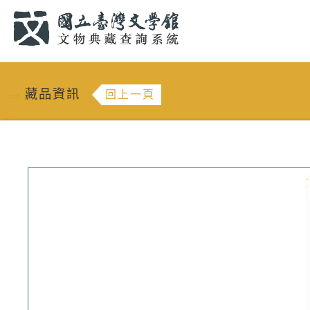
跳到主要內容
:::
藏品資訊
回上一頁
:::