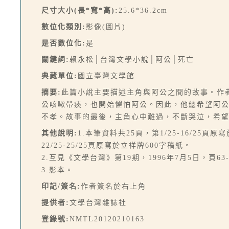
尺寸大小(長*寬*高):
25.6*36.2cm
數位化類別:
影像(圖片)
是否數位化:
是
關鍵詞:
賴永松│台灣文學小說│阿公│死亡
典藏單位:
國立臺灣文學館
摘要:
此篇小說主要描述主角與阿公之間的故事。作
公咳嗽帶痰，也開始懼怕阿公。因此，他總希望阿
不孝。故事的最後，主角心中難過，不斷哭泣，希望阿
其他說明:
1.本筆資料共25頁，第1/25-16/25頁原寫
22/25-25/25頁原寫於立祥牌600字稿紙。
2.互見《文學台灣》第19期，1996年7月5日，頁63-
3.影本。
印記/簽名:
作者簽名於右上角
提供者:
文學台灣雜誌社
登錄號:
NMTL20120210163