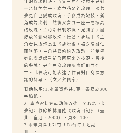
作的玫瑰組詩。首先主角在夢境中見到
一朵紅色葉子、綠色花朵的玫瑰，接著
夢見自己變成玫瑰，手腳成為嫩枝，鬢
角成為尖刺，然後又夢到一座十層樓高
的玫瑰，主角沿著刺攀爬，見到了頂層
綻放的凱琳娜玫瑰。接著，夢境中的主
角看見玫瑰長出的翅膀後，被夕陽融化
而墜落。主角將靈魂植入玫瑰，並希望
她能變蝴蝶重新飛回原來的枝頭。最後
的夢境則是主角為玫瑰嘔盡鮮血而死
亡。此夢境可能表達了作者對自身潛意
識的探尋。（文／蔡佩家）
其他說明:
1.本筆資料共5頁，書寫於300
字稿紙。
2. 本筆資料經調動修改後，另取名〈幻
夢記〉收錄於林建隆《玫瑰日記》（臺
北：皇冠，2000），頁80-100。
3.本筆資料上註有「To台時土地副
刊」。