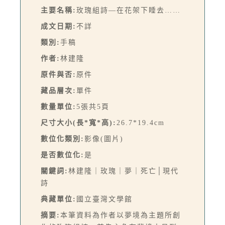
主要名稱:
玫瑰組詩—在花架下睡去……
成文日期:
不詳
類別:
手稿
作者:
林建隆
原件與否:
原件
藏品層次:
單件
數量單位:
5張共5頁
尺寸大小(長*寬*高):
26.7*19.4cm
數位化類別:
影像(圖片)
是否數位化:
是
關鍵詞:
林建隆｜玫瑰｜夢｜死亡│現代
詩
典藏單位:
國立臺灣文學館
摘要:
本筆資料為作者以夢境為主題所創