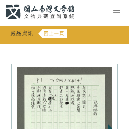
跳到主要內容
:::
藏品資訊
回上一頁
:::