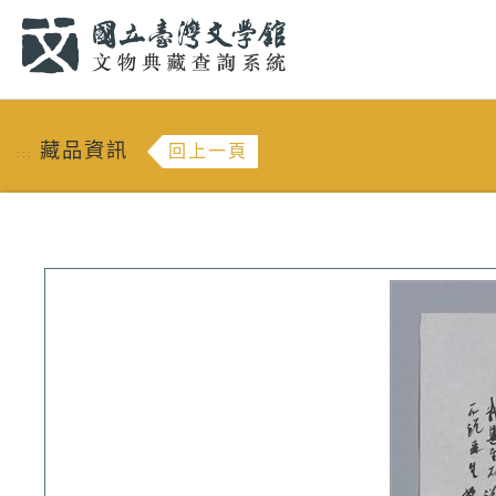
跳到主要內容
:::
藏品資訊
回上一頁
:::