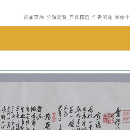
藏品查詢
分類瀏覽
典藏精選
作者瀏覽
圖像