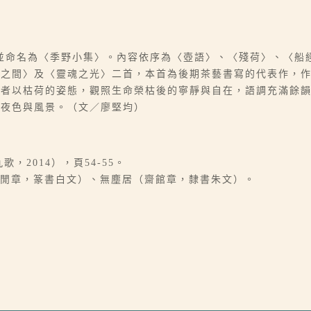
並命名為〈季野小集〉。內容依序為〈壺語〉、〈殘荷〉、〈船
淡之間〉及〈靈魂之光〉二首，本首為後期茶藝書寫的代表作，
作者以枯荷的姿態，觀照生命榮枯後的寧靜與自在，語調充滿餘
寫夜色與風景。（文／廖堅均）
，2014），頁54-55。
（閒章，篆書白文）、無塵居（齋館章，隸書朱文）。