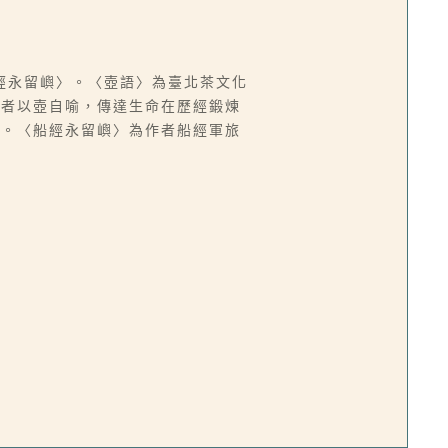
經永留嶼〉。〈壺語〉為臺北茶文化
作者以壺自喻，傳達生命在歷經鍛煉
韻。〈船經永留嶼〉為作者船經軍旅