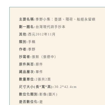
主要名稱:
季野小集：壺語、殘荷、船經永留嶼
劃一題名:
台灣現代詩手抄本
其他:
西元2012年11月
類別:
手稿
作者:
季野
抄寫者:
張默（張德中）
原件與否:
原件
藏品層次:
單件
數量單位:
2張共2頁
尺寸大小(長*寬*高):
30.2*42.4cm
數位化類別:
影像(圖片)
是否數位化:
是