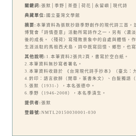
關鍵詞:
張默│季野│茶壺│荷花│永留嶼│現代詩
典藏單位:
國立臺灣文學館
摘要:
本筆資料為張默抄錄季野創作的現代詩三首，
博覽會「詩情壺意」活動所寫詩作之一，另有〈濃
後的成長。〈殘荷〉寫殘敗景象中的自處與體悟，
生涯派駐的馬祖西犬島，詩中既寫回憶、鄉愁，也
其他說明:
1.本筆資料2張共2頁，書寫於空白紙。
2.本筆資料無抄寫者署名。
3.本筆資料收錄於 《台灣現代詩手抄本》（臺北：九歌
4.鈐印：語言欲醉（閒章，篆書朱文）、白髮獨語
5.張默（1931-），本名張德中。
6.季野（1946-2008），本名季滇生。
提供者:
張默
登錄號:
NMTL20150030001-030