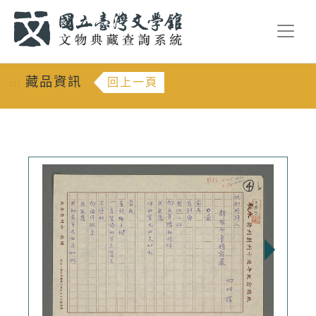
跳到主要內容
:::
藏品資訊
回上一頁
:::