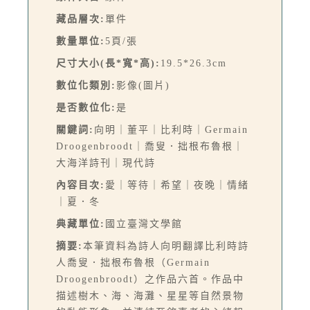
藏品層次:
單件
數量單位:
5頁/張
尺寸大小(長*寬*高):
19.5*26.3cm
數位化類別:
影像(圖片)
是否數位化:
是
關鍵詞:
向明｜董平｜比利時｜Germain
Droogenbroodt｜喬叟．拙根布魯根｜
大海洋詩刊｜現代詩
內容目次:
愛｜等待｜希望｜夜晚｜情緒
｜夏．冬
典藏單位:
國立臺灣文學館
摘要:
本筆資料為詩人向明翻譯比利時詩
人喬叟．拙根布魯根（Germain
Droogenbroodt）之作品六首。作品中
描述樹木、海、海灘、星星等自然景物