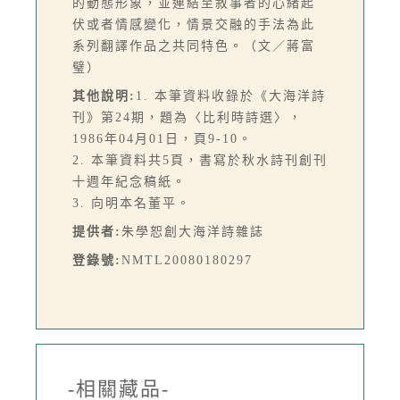
的動態形象，並連結至敘事者的心緒起
伏或者情感變化，情景交融的手法為此
系列翻譯作品之共同特色。（文／蔣富
璧）
其他說明:
1. 本筆資料收錄於《大海洋詩
刊》第24期，題為〈比利時詩選〉，
1986年04月01日，頁9-10。
2. 本筆資料共5頁，書寫於秋水詩刊創刊
十週年紀念稿紙。
3. 向明本名董平。
提供者:
朱學恕創大海洋詩雜誌
登錄號:
NMTL20080180297
-相關藏品-