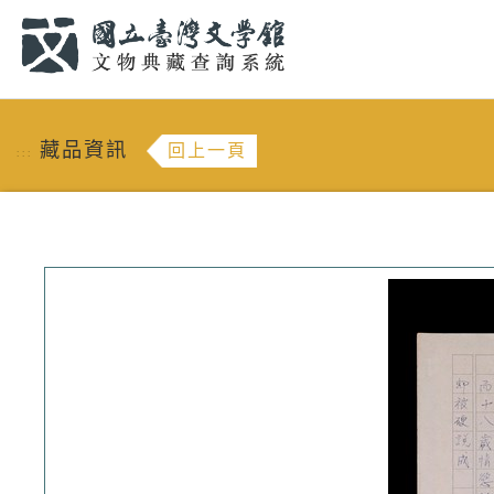
跳到主要內容
:::
藏品資訊
回上一頁
:::