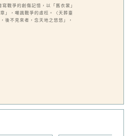
書寫戰爭的創傷記憶，以「舊衣裳」
勳章」，嘲諷戰爭的虛枉。〈天葬臺
人，後不見來者，念天地之悠悠」，