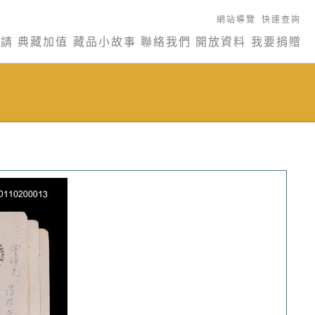
網站導覽
快速查詢
申請
典藏加值
藏品小故事
聯絡我們
開放資料
我要捐贈