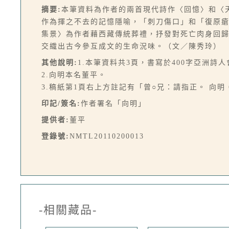
摘要:
本筆資料為作者的兩首現代詩作〈回憶〉和〈
作為揮之不去的記憶隱喻，「刺刀傷口」和「復原
集景〉為作者藉西藏傳統葬禮，抒發對死亡肉身回
交織出古今參互成文的生命況味。（文／陳秀玲）
其他說明:
1.本筆資料共3頁，書寫於400字亞洲詩
2.向明本名董平。
3.稿紙第1頁右上方註記有「曾○兄：請指正。 向明 
印記/簽名:
作者署名「向明」
提供者:
董平
登錄號:
NMTL20110200013
-相關藏品-