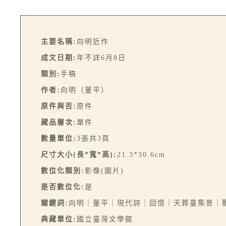
主要名稱:
向明近作
成文日期:
年不詳6月8日
類別:
手稿
作者:
向明（董平）
原件與否:
原件
藏品層次:
單件
數量單位:
3張共3頁
尺寸大小(長*寬*高):
21.3*30.6cm
數位化類別:
影像(圖片)
是否數位化:
是
關鍵詞:
向明｜董平｜現代詩｜回憶｜天葬臺集景｜
典藏單位:
國立臺灣文學館