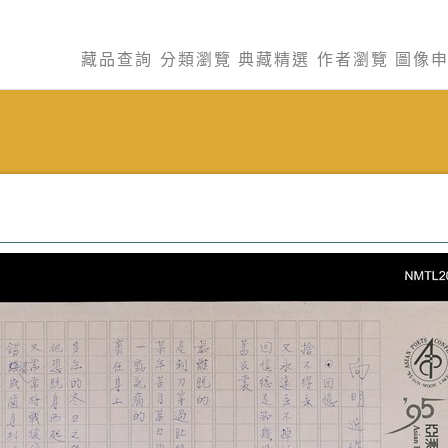
藏品查詢
分類瀏覽
典藏精選
作者瀏覽
圖像