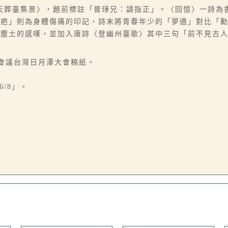
天葬臺集景〉，題前標註「曾琤兄：請指正」。〈回憶〉一詩為
瘡疤」則為身體傷痛的印記，詩末將青春年少的「夢遺」對比「
歸塵土的感嘆，並加入唐詩〈登幽州臺歌〉其中三句「前不見古
人會議台灣日月潭大會稿紙。
6/8」。