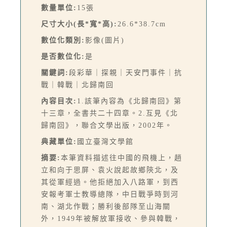
數量單位:
15張
尺寸大小(長*寬*高):
26.6*38.7cm
數位化類別:
影像(圖片)
是否數位化:
是
關鍵詞:
段彩華｜探親｜天安門事件｜抗
戰｜韓戰｜北歸南回
內容目次:
1.該筆內容為《北歸南回》第
十三章，全書共二十四章。2.互見《北
歸南回》，聯合文學出版，2002年。
典藏單位:
國立臺灣文學館
摘要:
本筆資料描述往中國的飛機上，趙
立和向于思屏、袁火說起故鄉陝北，及
其從軍經過。他拒絕加入八路軍，到西
安報考軍士教導總隊，中日戰爭時到河
南、湖北作戰；勝利後部隊至山海關
外，1949年被解放軍接收、參與韓戰，