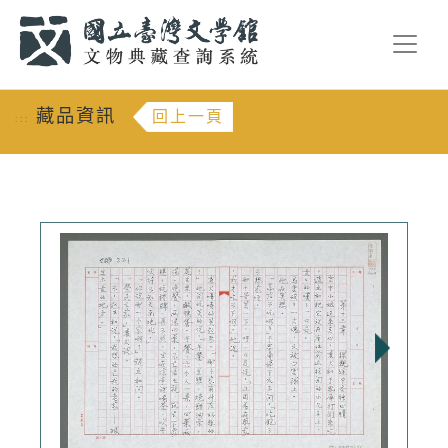
跳到主要內容
:::
藏品資訊
回上一頁
:::