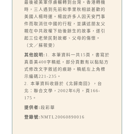
最後被美軍俘虜輾轉到台灣。香港轉機
時，三人遇到先前和季里秋相談甚歡的
美國人楊時運。楊說許多人因天安門事
件而取消往中國的行程，並講述朋友父
親在中共政權下劫後餘生的故事，遂引
起三位老榮民對故鄉、父母的傷懷。
（文／蘇筱雯）
其他說明:
1. 本筆資料一共15頁，書寫於
真善美400字稿紙，部分頁數有以黏貼方
式修改文字敘述的痕跡。稿紙左上角標
示編碼221-235。
2. 本筆資料收錄於《北歸南回》，台
北：聯合文學，2002年6月，頁166-
175。
提供者:
段彩華
登錄號:
NMTL20060890016