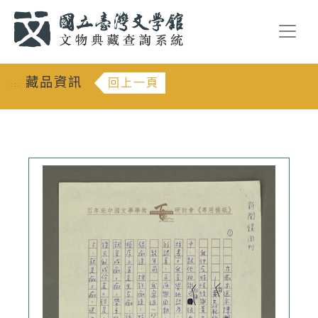
跳到主要內容
:::
藏品資訊
回上一頁
:::