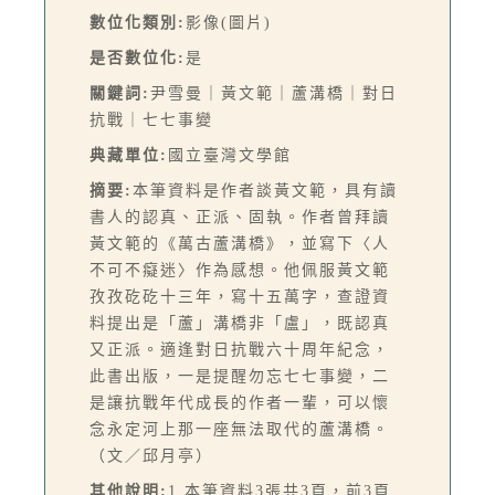
數位化類別:
影像(圖片)
是否數位化:
是
關鍵詞:
尹雪曼｜黃文範｜蘆溝橋｜對日
抗戰｜七七事變
典藏單位:
國立臺灣文學館
摘要:
本筆資料是作者談黃文範，具有讀
書人的認真、正派、固執。作者曾拜讀
黃文範的《萬古蘆溝橋》，並寫下〈人
不可不癡迷〉作為感想。他佩服黃文範
孜孜矻矻十三年，寫十五萬字，查證資
料提出是「蘆」溝橋非「盧」，既認真
又正派。適逢對日抗戰六十周年紀念，
此書出版，一是提醒勿忘七七事變，二
是讓抗戰年代成長的作者一輩，可以懷
念永定河上那一座無法取代的蘆溝橋。
（文／邱月亭）
其他說明:
1.本筆資料3張共3頁，前3頁