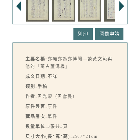
列印
主要名稱:
亦痴亦迷亦博聞—談黃文範與
他的「萬古蘆溝橋」
成文日期:
不詳
類別:
手稿
作者:
尹光榮（尹雪曼）
原件與否:
原件
藏品層次:
單件
數量單位:
3張共3頁
尺寸大小(長*寬*高):
29.7*21cm