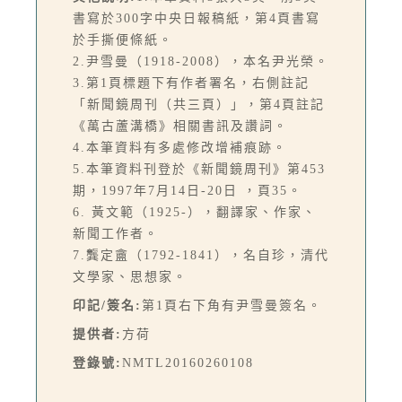
書寫於300字中央日報稿紙，第4頁書寫
於手撕便條紙。
2.尹雪曼（1918-2008），本名尹光榮。
3.第1頁標題下有作者署名，右側註記
「新聞鏡周刊（共三頁）」，第4頁註記
《萬古蘆溝橋》相關書訊及讚詞。
4.本筆資料有多處修改增補痕跡。
5.本筆資料刊登於《新聞鏡周刊》第453
期，1997年7月14日-20日 ，頁35。
6. 黃文範（1925-），翻譯家、作家、
新聞工作者。
7.龔定盦（1792-1841），名自珍，清代
文學家、思想家。
印記/簽名:
第1頁右下角有尹雪曼簽名。
提供者:
方荷
登錄號:
NMTL20160260108