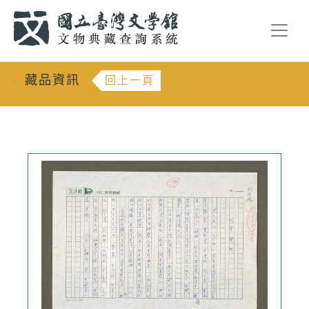
跳到主要內容
:::
藏品資訊
回上一頁
:::