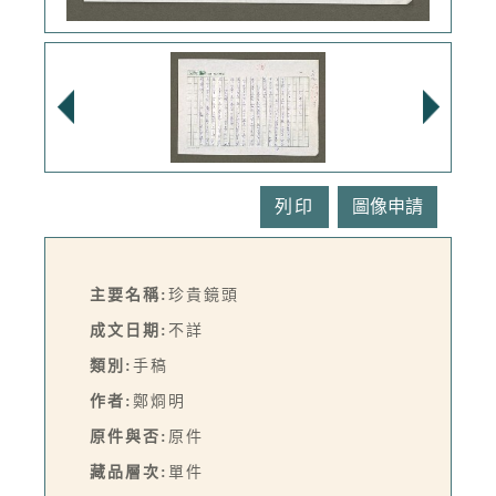
列印
主要名稱:
珍貴鏡頭
成文日期:
不詳
類別:
手稿
作者:
鄭烱明
原件與否:
原件
藏品層次:
單件