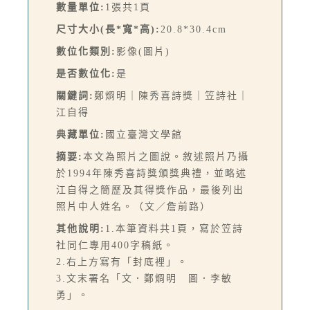
數量單位:
1張共1頁
尺寸大小(長*寬*高):
20.8*30.4cm
數位化類別:
影像(圖片)
是否數位化:
是
關鍵詞:
鄭烱明｜陳秀喜詩獎｜笠詩社｜
江自得
典藏單位:
國立臺灣文學館
摘要:
本文為照片之圖說。敘述照片乃攝
於1994年陳秀喜詩獎頒獎典禮，並略述
江自得之簡歷及其得獎作品，最後列出
照片中人姓名。（文／詹前路）
其他說明:
1.本筆資料共1頁，寫於笠詩
社同仁專用400字稿紙。
2.右上方寫有「封底裡」。
3.文末署名「文．鄭烱明 圖．李敏
勇」。