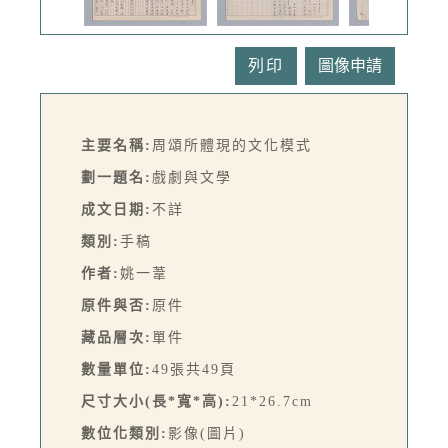
列印
主要名稱:
周頌所體現的文化模式
劃一題名:
戲劇與文學
成文日期:
不詳
類別:
手稿
作者:
姚一葦
原件與否:
原件
藏品層次:
單件
數量單位:
49張共49頁
尺寸大小(長*寬*高):
21*26.7cm
數位化類別:
影像(圖片)