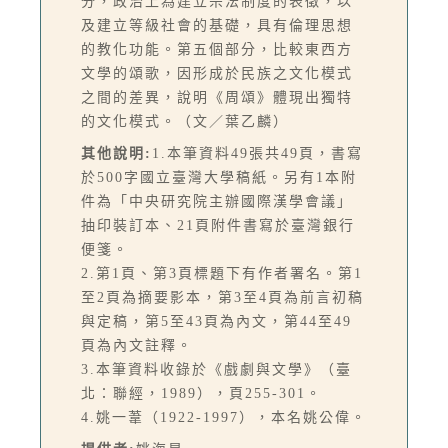
分，政治上為建立宗法制度的表徵，以
及建立等級社會的基礎，具有倫理思想
的教化功能。第五個部分，比較東西方
文學的頌歌，因形成於民族之文化模式
之間的差異，說明《周頌》體現出獨特
的文化模式。（文／葉乙麟）
其他說明:
1.本筆資料49張共49頁，書寫
於500字國立臺灣大學稿紙。另有1本附
件為「中央研究院主辦國際漢學會議」
抽印裝訂本、21頁附件書寫於臺灣銀行
便箋。
2.第1頁、第3頁標題下有作者署名。第1
至2頁為摘要影本，第3至4頁為前言初稿
與定稿，第5至43頁為內文，第44至49
頁為內文註釋。
3.本筆資料收錄於《戲劇與文學》（臺
北：聯經，1989），頁255-301。
4.姚一葦（1922-1997），本名姚公偉。