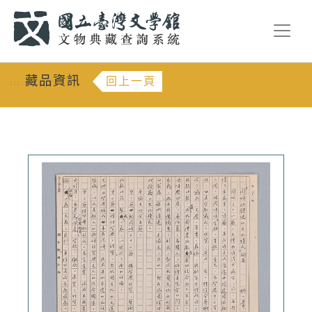
跳到主要內容
:::
藏品資訊
回上一頁
:::