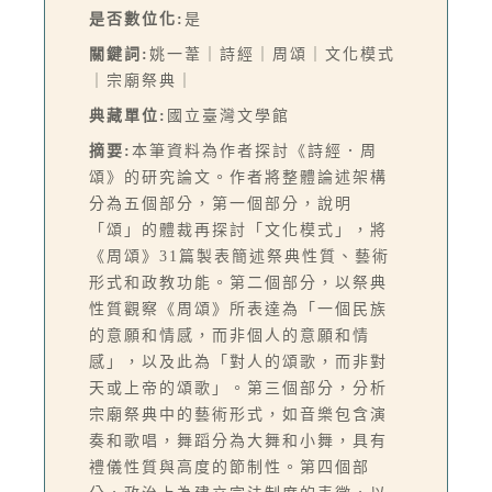
是否數位化:
是
關鍵詞:
姚一葦｜詩經｜周頌｜文化模式
｜宗廟祭典｜
典藏單位:
國立臺灣文學館
摘要:
本筆資料為作者探討《詩經．周
頌》的研究論文。作者將整體論述架構
分為五個部分，第一個部分，說明
「頌」的體裁再探討「文化模式」，將
《周頌》31篇製表簡述祭典性質、藝術
形式和政教功能。第二個部分，以祭典
性質觀察《周頌》所表達為「一個民族
的意願和情感，而非個人的意願和情
感」，以及此為「對人的頌歌，而非對
天或上帝的頌歌」。第三個部分，分析
宗廟祭典中的藝術形式，如音樂包含演
奏和歌唱，舞蹈分為大舞和小舞，具有
禮儀性質與高度的節制性。第四個部