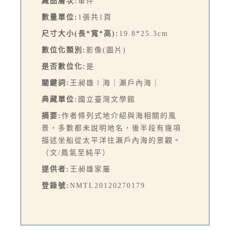
藏品層次:
單件
數量單位:
1張共1頁
尺寸大小(長*寬*高):
19.8*25.3cm
數位化類別:
影像(圖片)
是否數位化:
是
關鍵詞:
王昶雄∣海｜瀨戶內海｜
典藏單位:
國立臺灣文學館
摘要:
作者條列式地介紹與海相關的風
景，多數都未說明地名，後半段有幾項
描述坐船從太平洋往瀨戶內海的景觀。
（文/鳳氣至純平）
提供者:
王昶雄家屬
登錄號:
NMTL20120270179