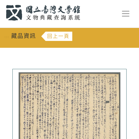
跳到主要內容
:::
藏品資訊
回上一頁
:::