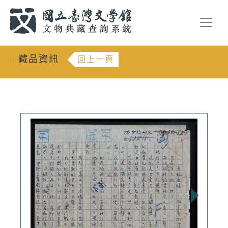
跳到主要內容
:::
藏品資訊
回上一頁
:::