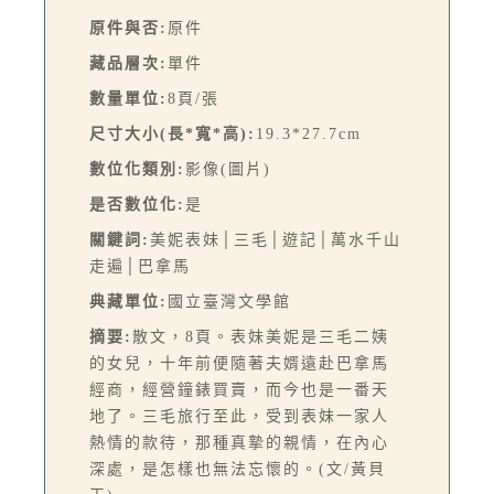
原件與否:
原件
藏品層次:
單件
數量單位:
8頁/張
尺寸大小(長*寬*高):
19.3*27.7cm
數位化類別:
影像(圖片)
是否數位化:
是
關鍵詞:
美妮表妹│三毛│遊記│萬水千山
走遍│巴拿馬
典藏單位:
國立臺灣文學館
摘要:
散文，8頁。表妹美妮是三毛二姨
的女兒，十年前便隨著夫婿遠赴巴拿馬
經商，經營鐘錶買賣，而今也是一番天
地了。三毛旅行至此，受到表妹一家人
熱情的款待，那種真摯的親情，在內心
深處，是怎樣也無法忘懷的。(文/黃貝