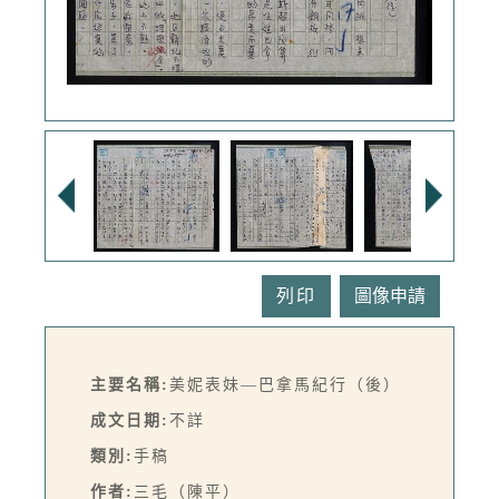
列印
主要名稱:
美妮表妹—巴拿馬紀行（後）
成文日期:
不詳
類別:
手稿
作者:
三毛（陳平）