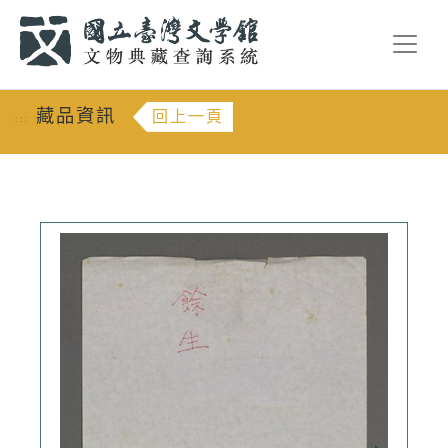
跳到主要內容
:::
藏品資訊
回上一頁
:::