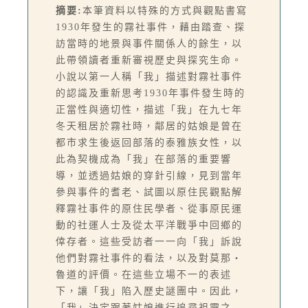
摘要:
本筆資料以特殊的方式與觀點書寫
1930年發生的霧社事件，藉由踏查、探
訪當時的地景與事件關係人的餘生，以
此帶領讀者重新審視歷史與探究生命。
小說以第一人稱「我」描述對霧社事件
的認識及重新思考1930年事件發生時的
正當性與適切性，描述「我」在九七年
冬天租居於霧社時，鄰居的姑娘是曾在
都市求生後返回部落的泰雅族女性，以
此為契機成為「我」在部落的重要響
導，並透過姑娘的穿針引線，見到當年
參與事件的耆老、試圖以原住民觀點解
釋霧社事件的原住民學者、從事原民運
動的社運人士及從太平洋戰爭中回鄉的
倖存者。這些受訪者一一向「我」訴說
他們對霧社事件的看法，以及對莫那・
魯道的評價。在這些立場不一的表述
下，讓「我」陷入歷史謎團中。因此，
「我」決定跟著姑娘進行追尋祖靈之