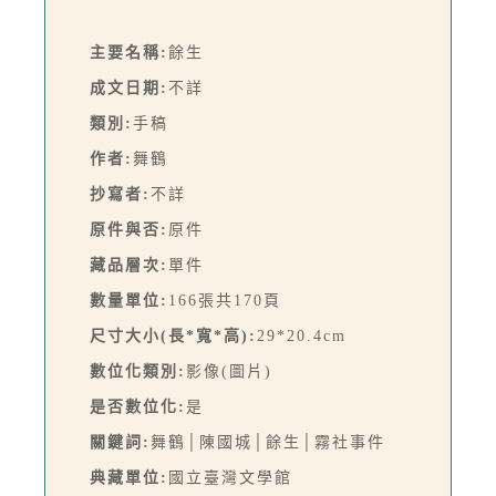
主要名稱:
餘生
成文日期:
不詳
類別:
手稿
作者:
舞鶴
抄寫者:
不詳
原件與否:
原件
藏品層次:
單件
數量單位:
166張共170頁
尺寸大小(長*寬*高):
29*20.4cm
數位化類別:
影像(圖片)
是否數位化:
是
關鍵詞:
舞鶴│陳國城│餘生│霧社事件
典藏單位:
國立臺灣文學館