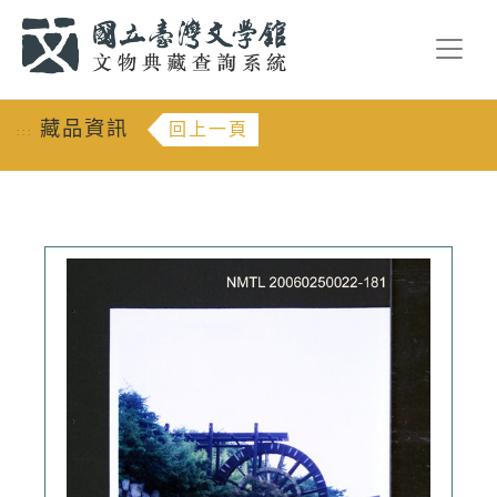
跳到主要內容
:::
藏品資訊
回上一頁
:::