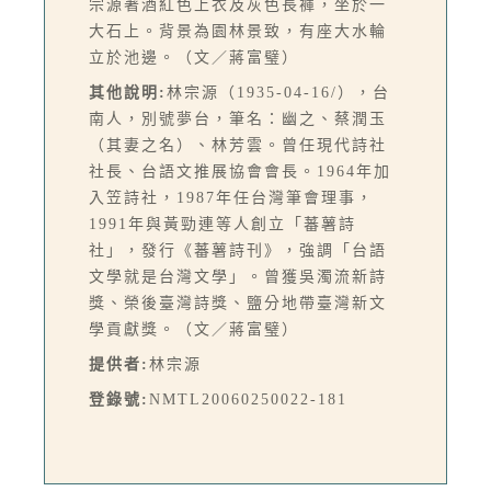
宗源著酒紅色上衣及灰色長褲，坐於一
大石上。背景為園林景致，有座大水輪
立於池邊。（文／蔣富璧）
其他說明:
林宗源（1935-04-16/），台
南人，別號夢台，筆名：幽之、蔡潤玉
（其妻之名）、林芳雲。曾任現代詩社
社長、台語文推展協會會長。1964年加
入笠詩社，1987年任台灣筆會理事，
1991年與黃勁連等人創立「蕃薯詩
社」，發行《蕃薯詩刊》，強調「台語
文學就是台灣文學」。曾獲吳濁流新詩
獎、榮後臺灣詩獎、鹽分地帶臺灣新文
學貢獻獎。（文／蔣富璧）
提供者:
林宗源
登錄號:
NMTL20060250022-181