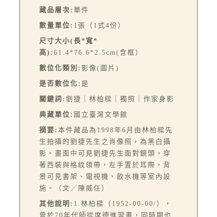
藏品層次:
單件
數量單位:
1張（1式4份）
尺寸大小(長*寬*
高):
61.4*76.6*2.5cm(含框）
數位化類別:
影像(圖片)
是否數位化:
是
關鍵詞:
劉捷｜林柏樑｜獨照｜作家身影
典藏單位:
國立臺灣文學館
摘要:
本件藏品為1998年6月由林柏樑先
生拍攝的劉捷先生之肖像照，為黑白攝
影。畫面中可見劉捷先生面對鏡頭，穿
著西裝與格紋領帶，左手置於耳際，背
景可見書架、電視機、飲水機等室內設
施。（文／陳威任）
其他說明:
1.林柏樑（1952-00-00/），
曾於70年代師從席德進習畫，同時期也