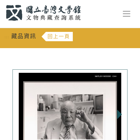
跳到主要內容
:::
藏品資訊
回上一頁
:::